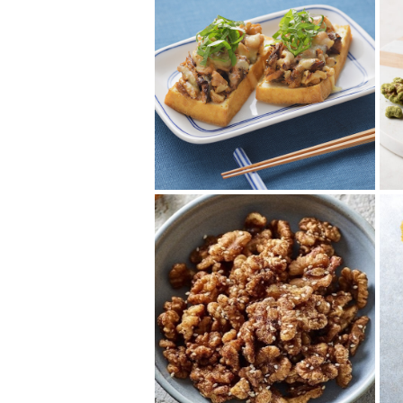
くるみといわし蒲焼缶
で照り焼き厚揚げピッ
ツァ
缶詰と厚揚げを使った簡単お手
軽レシピ。くるみの香ばしさと
食感でしっかり満足感。味付け
缶を使えば調味料...