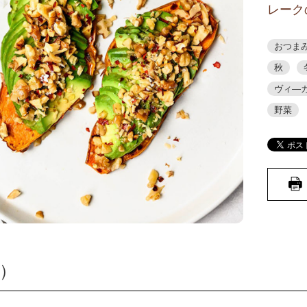
レーク
おつま
秋
ヴィ―
野菜
）