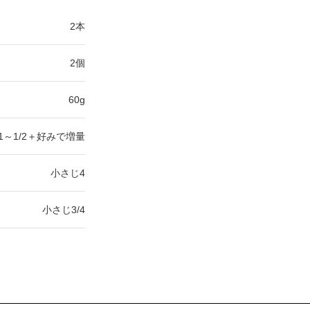
2本
2個
60g
1～1/2＋好みで増量
小さじ4
小さじ3/4