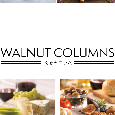
くるみとチーズのメキ
くるみとレンズ豆のス
シカンフレーバークロ
プレッド
スティーニ
じゃがいもとレンズ豆の滑らか
メキシカンスパイスで味付けし
な口当たりに、くるみの粒々食
たアボカドとトマトがのったク
感がアクセント。作っておけ
ロスティーニ。くるみのやさし
ば、朝食にお好きな...
い食感と香ばしさ...