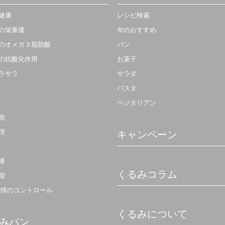
健康
レシピ検索
の栄養価
旬のおすすめ
のオメガ３脂肪酸
パン
の抗酸化作用
お菓子
ラサラ
サラダ
パスタ
ベジタリアン
能
理
キャンペーン
康
くるみコラム
能
感情のコントロール
くるみについて
みパン