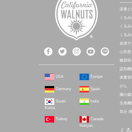
栄養と
くるみ
くるみ
くるみ
血液サ
心疾患
糖尿病
認知機
USA
Europe
体重管
がん
Germany
Spain
腸の健
South
India
生殖機
Korea
気分 
Turkey
Canada
français
くる