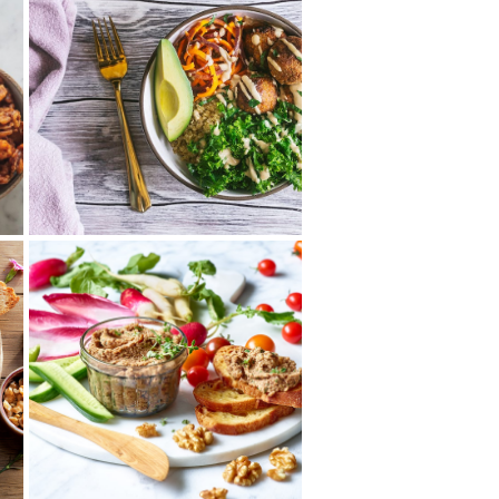
くるみとさつまいもの
ファラフェルボウル
ひよこ豆やそら豆で作る中東風
のコロッケ「ファラフェル」を
くるみとさつまいもで作ったレ
シピ。くるみのコ...