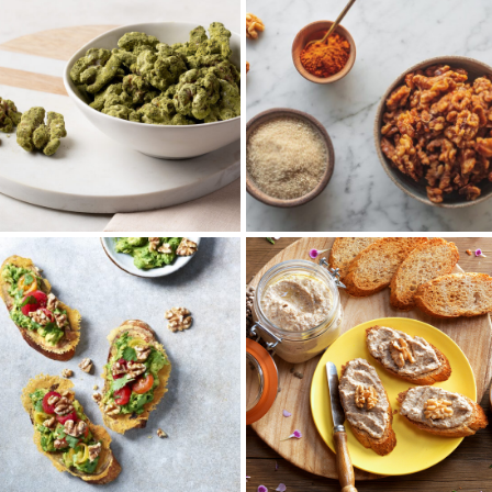
スイート＆スパイシー
抹茶バニラくるみ
くるみ
クリーミーなバニラとほろ苦い
甘さも辛さも両方楽しめる味付
抹茶の組み合わせがクセになる
きくるみです♪作っておけば、気
フレーバーくるみ。くるみの栄
軽に栄養が摂れる嬉しい間食
養を手軽に摂れる...
に！