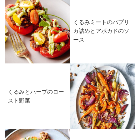
くるみミートのパプリ
カ詰めとアボカドのソ
ース
くるみとハーブのロー
スト野菜