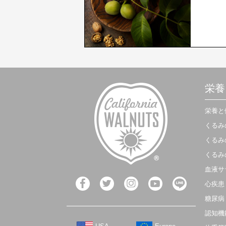
栄養
栄養と
くるみ
くるみ
くるみ
血液サ
心疾患
糖尿病
認知機