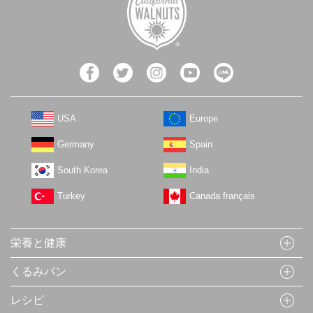
USA
Europe
Germany
Spain
South Korea
India
Turkey
Canada français
栄養と健康
くるみパン
レシピ