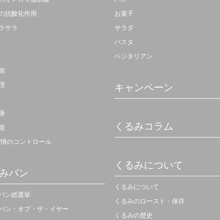
の抗酸化作用
お菓子
ラサラ
サラダ
パスタ
ベジタリアン
能
理
キャンペーン
康
くるみコラム
能
感情のコントロール
くるみについて
みパン
くるみについて
パン総選挙
くるみのロースト・保存
パン・オブ・ザ・イヤー
くるみの歴史