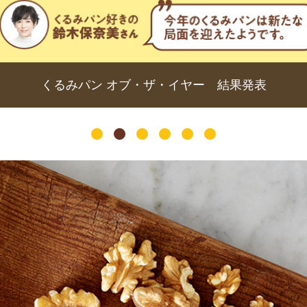
くるみパン オブ・ザ・イヤー 結果発表
1
2
3
4
5
6