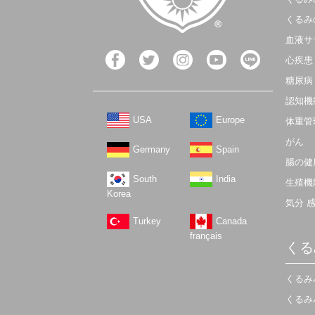
くるみ
血液サ
心疾患
糖尿病
認知機
USA
Europe
体重管
がん
Germany
Spain
腸の健
South
India
生殖機
Korea
気分 
Turkey
Canada
français
くる
くるみ
くるみ