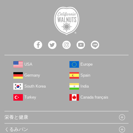
USA
Europe
Germany
Spain
South Korea
India
Turkey
Canada français
栄養と健康
くるみパン