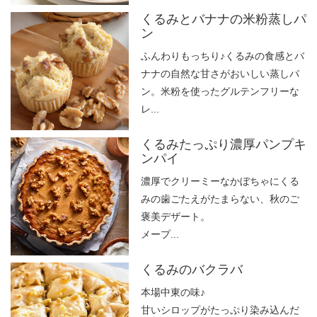
くるみとバナナの米粉蒸しパ
ン
ふんわりもっちり♪くるみの食感とバ
ナナの自然な甘さがおいしい蒸しパ
ン。米粉を使ったグルテンフリーな
レ...
くるみたっぷり濃厚パンプキ
ンパイ
濃厚でクリーミーなかぼちゃにくる
みの歯ごたえがたまらない、秋のご
褒美デザート。
メープ...
くるみのバクラバ
本場中東の味♪
甘いシロップがたっぷり染み込んだ