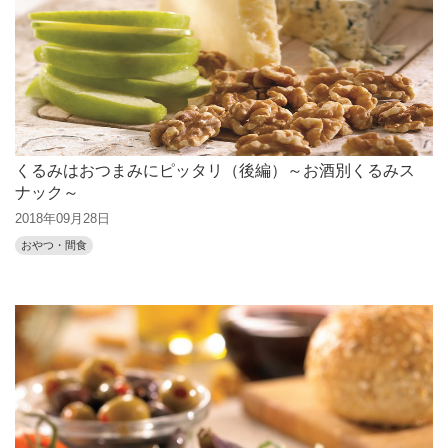
くるみはおつまみにピッタリ（後編）～お酒別くるみス
ナック～
2018年09月28日
おやつ・間食