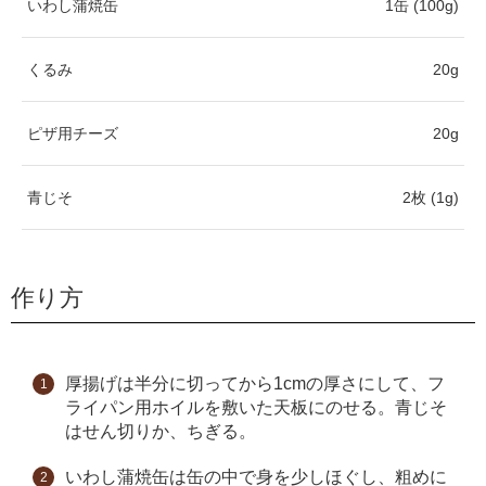
いわし蒲焼缶
1缶 (100g)
くるみ
20g
ピザ用チーズ
20g
青じそ
2枚 (1g)
作り方
厚揚げは半分に切ってから1cmの厚さにして、フ
ライパン用ホイルを敷いた天板にのせる。青じそ
はせん切りか、ちぎる。
いわし蒲焼缶は缶の中で身を少しほぐし、粗めに