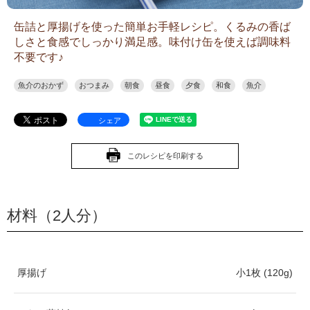
缶詰と厚揚げを使った簡単お手軽レシピ。くるみの香ば
しさと食感でしっかり満足感。味付け缶を使えば調味料
不要です♪
魚介のおかず
おつまみ
朝食
昼食
夕食
和食
魚介
シェア
このレシピを印刷する
材料（2人分）
厚揚げ
小1枚 (120g)