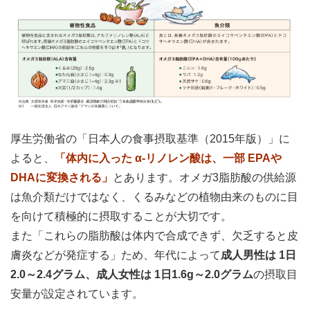
厚生労働省の「日本人の食事摂取基準（2015年版）」に
よると、
「体内に入った α-リノレン酸は、一部 EPAや
DHAに変換される」
とあります。オメガ3脂肪酸の供給源
は魚介類だけではなく、くるみなどの植物由来のものに目
を向けて積極的に摂取することが大切です。
また「これらの脂肪酸は体内で合成できず、欠乏すると皮
膚炎などが発症する」ため、年代によって
成人男性は 1日
2.0～2.4グラム、成人女性は 1日1.6g～2.0グラム
の摂取目
安量が設定されています。