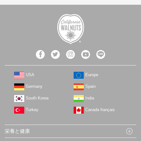
USA
Europe
Germany
Spain
South Korea
India
Turkey
Canada français
栄養と健康