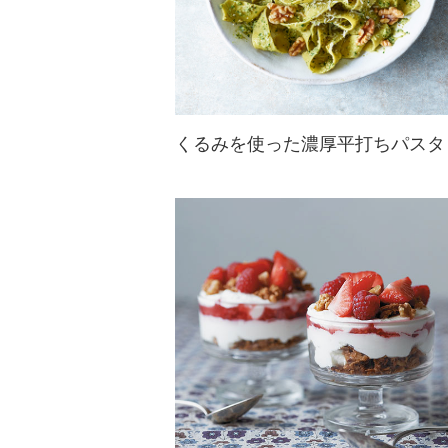
くるみを使った濃厚平打ちパスタ
カリフォルニアくるみの香ばしさと
食感が、ハーブと熱々のパスタによ
く絡む、シンプルで奥深いイタリア
ンパスタ(パッパルデッレ)
シアトル「Union Restaurant」のシ
ェフ／オーナー...