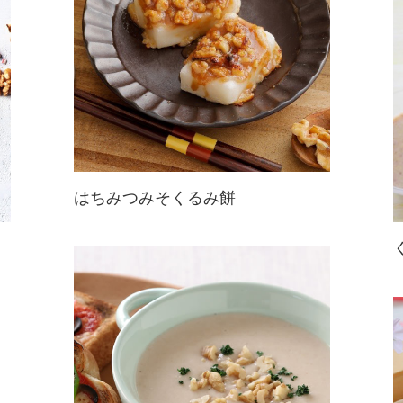
です♪
はちみつみそくるみ餅
むしろこれが定番に? お雑煮や磯辺
焼きに飽きたら絶対に試してほしい
アレンジレシピ。くるみとみその香
ばしい香りがたまりません。