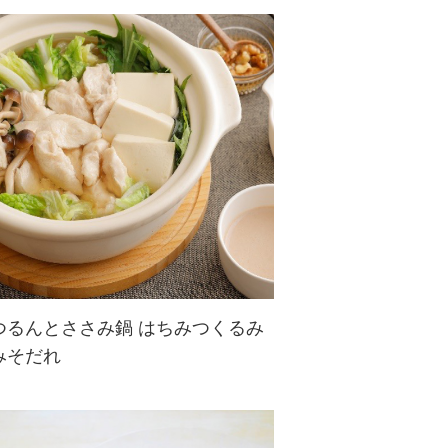
サーモンについたくるみ衣の食感が
アクセントなレシピ。レモンとディ
ルの爽やかな風味にくるみの香ばし
さがマッチ☆
つるんとささみ鍋 はちみつくるみ
みそだれ
疲れた胃腸をいたわるやさしいお
鍋。ぱさつきがちなささみも、片栗
粉をまぶして茹でるとつるんとした