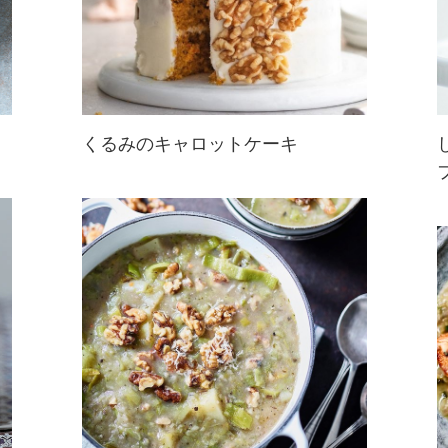
くるみのキャロットケーキ
にんじん入りの生地に、くるみとク
リームチーズフロスティングをたっ
ぷり重ねた贅沢な一品。
くるみのクリーミーな風味と優しい
食感がポイント！
おうちカフェやアフタヌーンティー
に...