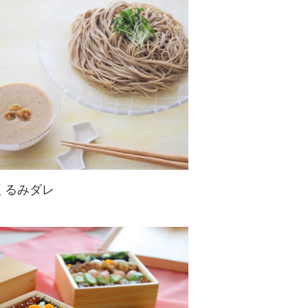
食感に。くるみだれはさまざまなお
鍋で使えて重宝します。
くるみダレ
お蕎麦によく合う濃厚ダレ！様々な
お料理にも使えるので覚えておくと
便利です☆