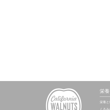
栄養
栄養と
くるみ