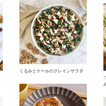
グルテンフリー＆ビーガンレシピで
す。くるみが程よい食感をプラスし
てくれ、唐辛子フレークのピリ辛感
も楽しめます。
くるみとケールのグレインサラダ
ケール、雑穀、りんごのサラダに、
ローストくるみ入りビネグレットが
香ばしさとコクをプラス。くるみと
りんごの食感が楽しい、満足サラダ