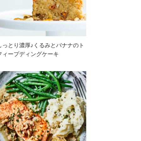
しっとり濃厚♪くるみとバナナのト
フィープディングケーキ
熟したバナナの甘みと、香ばしくカ
リッとしたくるみの食感が絶妙に合
わさった、しっとり濃厚なプディン
グケーキ。くるみは生地にもソース
にも使われていて、豊かな風味とコ
クをプラス。仕上げにかける自家製
トフィー...