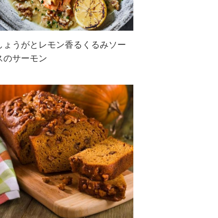
しょうがとレモン香るくるみソー
スのサーモン
しょうがとレモンを使ったくるみソ
ースがグリルサーモンのおいしさを
引き立てます。くるみの歯ごたえや
香ばしさがサーモンのうまみにマッ
チして、食欲アップ！サーモンの代
わりにタラを使ってもおいしく召し
あがれま...