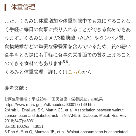
体重管理
また、くるみは体重増加や体重制限中でも気にすることな
く手軽に毎日の食事に摂り入れることができる食材でもあ
ります。くるみはオメガ3脂肪酸（ALA）やタンパク質、
食物繊維などの重要な栄養素を含んでいるため、質の悪い
食事をとる際にも手軽に食事の栄養面での質を上げること
5.6
のできる食材でもあります
。
くるみと体重管理 詳しくは
こちら
から
参考文献：
1:厚生労働省：平成28年「国民健康・栄養調査」の結果
https://www.mhlw.go.jp/stf/houdou/0000177189.html
2:Arab L, Dhaliwal SK, Martin CJ, et al. Association between walnut
consumption and diabetes risk in NHANES. Diabetes Metab Res Rev.
2018;34(7):e3031.
doi:10.1002/dmrr.3031
3:Pan A, Sun Q, Manson JE, et al. Walnut consumption is associated