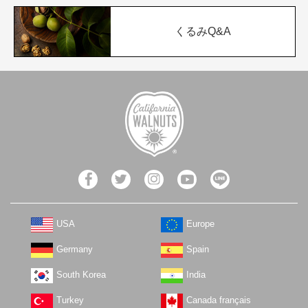
くるみQ&A
USA
Europe
Germany
Spain
South Korea
India
Turkey
Canada français