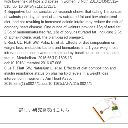
with lower risk of type 2 diabetes in women. J Nutr. 2013;143(4):512–
518. doi:10.3945/jn.112.172171
4:Supportive but not conclusive research shows that eating 1.5 ounces
of walnuts per day, as part of a low saturated fat and low cholesterol
diet, and not resulting in increased caloric intake may reduce the risk of
coronary heart disease. One ounce of walnuts provides 18g of total fat,
2.5g of monounsaturated fat, 13g of polyunsaturated fat, including 2.5g
of alpha-linolenic acid, the plant-based omega-3.
5:Rock CL, Flatt SW, Pakiz B, et al. Effects of diet composition on
weight loss, metabolic factors and biomarkers in a 1-year weight loss
intervention in obese women examined by baseline insulin resistance
status. Metabolism. 2016;65(11):1605-13.
doi:10.1016/j.metabol.2016.07.008
6:Le T, Flatt SW, Natarajan L, et al. Effects of diet composition and
insulin resistance status on plasma lipid levels in a weight loss
intervention in women. J Am Heart Assoc.
2016;25;5(1):e002771. doi:10.1161/JAHA.115.002771
詳しい研究発表はこちら