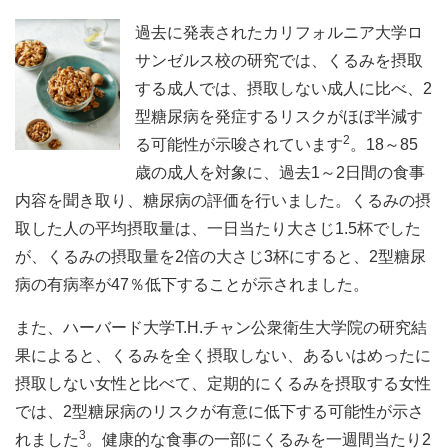
過去に発表されたカリフォルニア大学ロ
サンゼルス校の研究では、くるみを摂取
する成人では、摂取しない成人に比べ、2
型糖尿病を発症するリスクがほぼ半減す
2
る可能性が示唆されています
。18～85
歳の成人を対象に、過去1～2日間の食事
内容を聞き取り、糖尿病の評価を行いました。くるみの摂
取した人の平均摂取量は、一日当たり大さじ1.5杯でした
が、くるみの摂取量を2倍の大さじ3杯にすると、2型糖尿
病の有病率が47％低下することが示されました。
また、ハーバード大学T.H.チャン公衆衛生大学院の研究結
果によると、くるみを全く摂取しない、あるいはめったに
摂取しない女性と比べて、定期的にくるみを摂取する女性
では、2型糖尿病のリスクが有意に低下する可能性が示さ
3
れました
。健康的な食事の一部にくるみを一週間当たり2