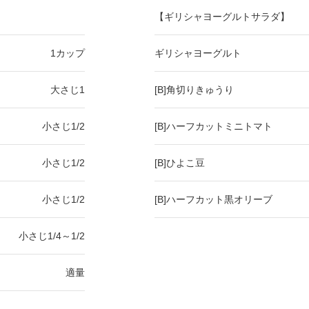
【ギリシャヨーグルトサラダ】
1カップ
ギリシャヨーグルト
大さじ
1
[B]角切りきゅうり
小さじ1/2
[B]ハーフカットミニトマト
小さじ1/2
[B]ひよこ豆
小さじ1/2
[B]ハーフカット黒オリーブ
小さじ1/4～1/2
適量