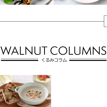
カリフォルニアくる
み、パンチェッタとモ
くるみ、いちご、ベビ
ッツァレラチーズのサ
ーリーフのサラダ
ラダ
甘酸っぱいいちごと香ばしいく
パンチェッタやモッツァレラチ
るみが乗ったサラダ。鮮やかな
ーズ、アボカドにくるみなど、
色味で食卓が彩りそう♪
具沢山のサラダレシピです。カ
リカリに焼いたパ...