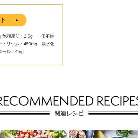
ト
3g 飽和脂肪：2.5g 一価不飽
ナトリウム：450mg 炭水化
ロール：4mg