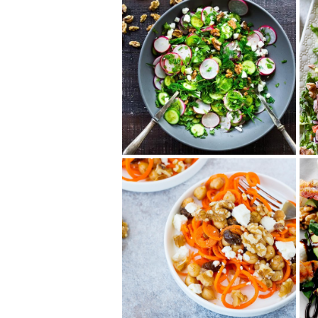
ペルシャ風くるみサラ
ダ
きゅうりやミニトマト、オニオ
ンなどをミントやレモン、ディ
ルなどと和えてさっぱり仕立て
に。ローストくる...