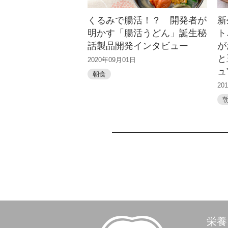
くるみで腸活！？ 開発者が
新
明かす「腸活うどん」誕生秘
ト
話製品開発インタビュー
が
と
2020年09月01日
ュ
朝食
20
栄養