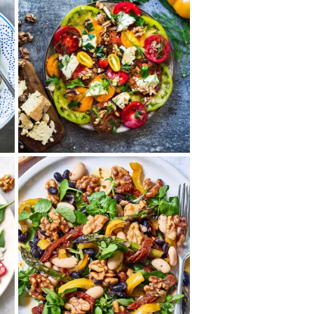
ローストくるみとスモ
ークブルーチーズのト
マトサラダ
色鮮やかなトマトにくるみとブ
ルーチーズをのせた、栄養たっ
ぷりサラダ。くるみの香ばしさ
とチーズの濃厚な...