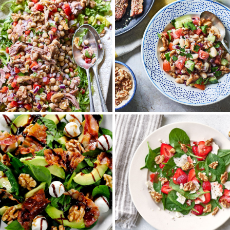
地中海式くるみとツナ
くるみと豆のトルコ風
のアンティパストサラ
サラダ
ダ
オリーブオイルと爽やかな中東
シャキシャキレタスの上に、栄
のスパイスで仕上げたさっぱり
養豊富なくるみやツナ、ひよこ
サラダ。くるみを加えれば、香
豆、みじん切り野菜がたっぷり
ばしさや食感がプ...
乗った地中海式サ...