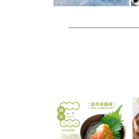
ひよこ豆とくるみのキ
ャロットヌードルサラ
ダ
スパイラル状に切ったにんじん
に、くるみやひよこ豆、フェタ
チーズやレーズンが入ったフレ
ッシュサラダレシ...