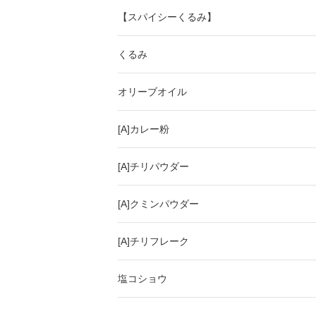
【スパイシーくるみ】
くるみ
オリーブオイル
[A]カレー粉
[A]チリパウダー
[A]クミンパウダー
[A]チリフレーク
塩コショウ