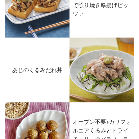
で照り焼き厚揚げピッ
ツァ
あじのくるみだれ丼
オーブン不要♪カリフォ
ルニアくるみとドライ