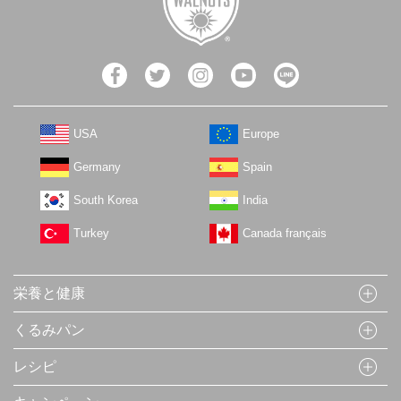
USA
Europe
Germany
Spain
South Korea
India
Turkey
Canada français
栄養と健康
くるみパン
レシピ