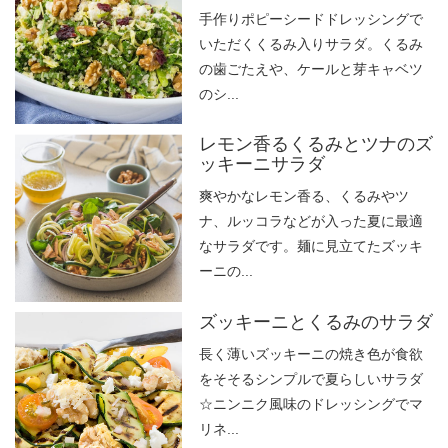
手作りポピーシードドレッシングで
いただくくるみ入りサラダ。くるみ
の歯ごたえや、ケールと芽キャベツ
のシ...
レモン香るくるみとツナのズ
ッキーニサラダ
爽やかなレモン香る、くるみやツ
ナ、ルッコラなどが入った夏に最適
なサラダです。麺に見立てたズッキ
ーニの...
ズッキーニとくるみのサラダ
長く薄いズッキーニの焼き色が食欲
をそそるシンプルで夏らしいサラダ
☆ニンニク風味のドレッシングでマ
リネ...