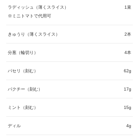
ラディッシュ（薄くスライス）
1束
※ミニトマトで代用可
きゅうり（薄くスライス）
2本
分葱（輪切り）
4本
パセリ（刻む）
62g
パクチー（刻む）
17g
ミント（刻む）
15g
ディル
4g