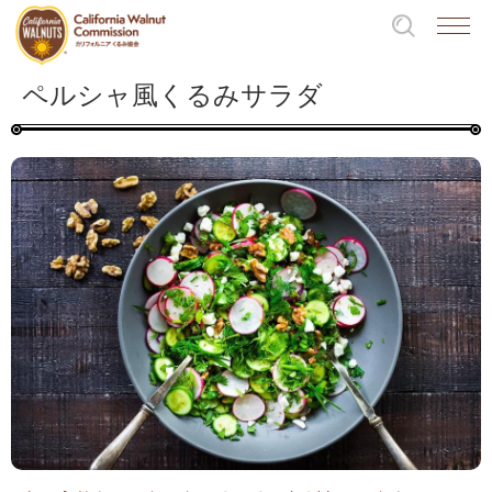
ペルシャ風くるみサラダ