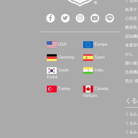
くるみ
血液サ
心疾患
糖尿病
認知機
USA
Europe
体重管
がん
Germany
Spain
腸の健
South
India
生殖機
Korea
気分 
Turkey
Canada
français
くる
くるみ
くるみ
くるみ