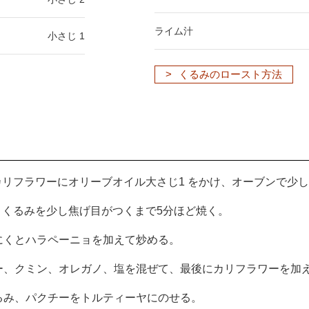
ライム汁
小さじ 1
くるみのロースト方法
。カリフラワーにオリーブオイル大さじ1 をかけ、オーブンで少
げ、くるみを少し焦げ目がつくまで5分ほど焼く。
にくとハラペーニョを加えて炒める。
ー、クミン、オレガノ、塩を混ぜて、最後にカリフラワーを加
るみ、パクチーをトルティーヤにのせる。