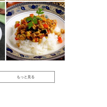
くるみとにんじんのカ
レーきんぴら
くるみを加えると食感がUP♪お
弁当のおかずにも大活躍！
野菜と大豆とくるみで
もっと見る
作るドライカレー
挽肉の代わりにくるみを使って
ギルトフリーのドライカレー♪
栄養満点で食べごたえ抜群！ヘ
ルシーなのでた...