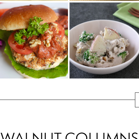
くるみと大豆ミートの
茄子と厚揚げのくるみ
ハンバーグ
味噌添え
くるみの食感・コク・香りが決
コクのある味噌にくるみを加え
め手。
るだけ。
体と環境に優しい、くるみと大
揚げた茄子とくるみ味噌の相性
豆の代替肉。
よし！里芋、青菜類に...
くるみが決め手の豆腐
ブロッコリーとりんご
バーガー
のくるみ白和え
ヘルシーなお肉なしのベジタリ
ブロッコリーとりんごを組み合
アンバーガー♪ボリュームがあり
わせて栄養の吸収率UP！定番食
満足感も十分！トマトペースト
材の豆腐を使って気軽に取り入
を使った特製く...
れられる白和え...