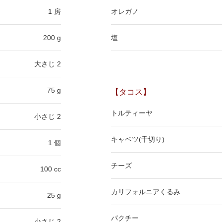
1 房
オレガノ
200 g
塩
大さじ 2
75 g
【タコス】
トルティーヤ
小さじ 2
キャベツ(千切り)
1 個
チーズ
100 cc
カリフォルニアくるみ
25 g
パクチー
小さじ 2