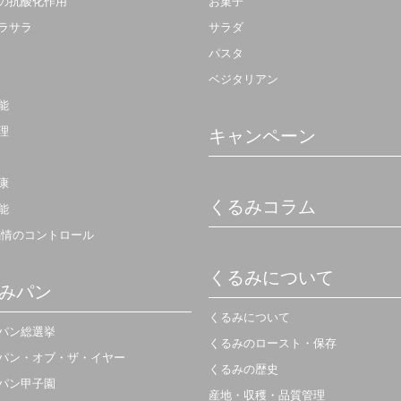
の抗酸化作用
お菓子
ラサラ
サラダ
パスタ
ベジタリアン
能
理
キャンペーン
康
くるみコラム
能
感情のコントロール
くるみについて
みパン
くるみについて
パン総選挙
くるみのロースト・保存
パン・オブ・ザ・イヤー
くるみの歴史
パン甲子園
産地・収穫・品質管理