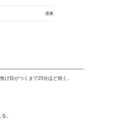
適量
し焦げ目がつくまで25分ほど焼く。
える。