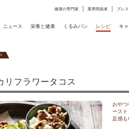
健康の専門家
業界関係者
プレス
ニュース
栄養と健康
くるみパン
レシピ
キャ
ス
カリフラワータコス
おやつ
ースト
足感も