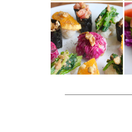
くるみとオートミール
のコロッケ
中はしっとり、外はサクサク。
くるみとオートミールでヘルシ
ーに。
Vegetable Sushi プレ
ート
カラフルでおしゃれなヘルシー
お手軽寿司！パーティーや晴れ
の日にもピッタリな華やかさ☆
軍艦巻きや握り寿...