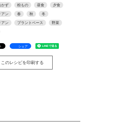
おかず
粉もの
昼食
夕食
リアン
春
秋
冬
リアン
プラントベース
野菜
シェア
このレシピを印刷する