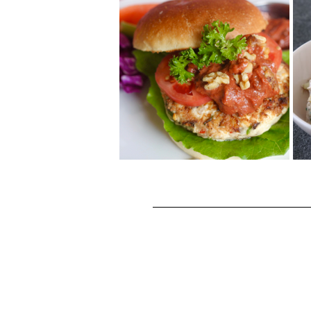
くるみとオートミール
のコロッケ
中はしっとり、外はサクサク。
くるみとオートミールでヘルシ
ーに。
くるみが決め手の豆腐
バーガー
ヘルシーなお肉なしのベジタリ
アンバーガー♪ボリュームがあり
満足感も十分！トマトペースト
を使った特製く...