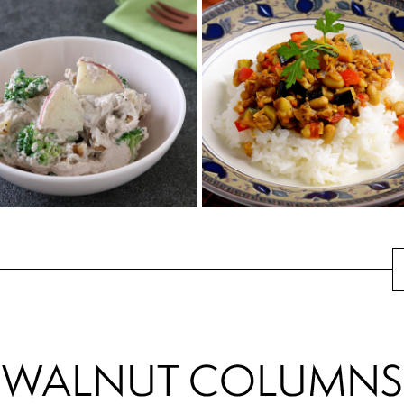
くるみと大豆ミートの
ハンバーグ
くるみとにんじんのカ
レーきんぴら
くるみの食感・コク・香りが決
め手。
くるみを加えると食感がUP♪お
体と環境に優しい、くるみと大
弁当のおかずにも大活躍！
豆の代替肉。
ブロッコリーとりんご
野菜と大豆とくるみで
のくるみ白和え
作るドライカレー
ブロッコリーとりんごを組み合
挽肉の代わりにくるみを使って
わせて栄養の吸収率UP！定番食
ギルトフリーのドライカレー♪
材の豆腐を使って気軽に取り入
栄養満点で食べごたえ抜群！ヘ
れられる白和え...
ルシーなのでた...