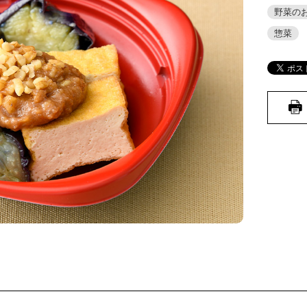
野菜の
惣菜