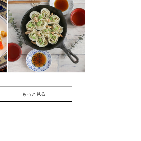
Vegetable Sushi プレ
ート
カラフルでおしゃれなヘルシー
お手軽寿司！パーティーや晴れ
の日にもピッタリな華やかさ☆
軍艦巻きや握り寿...
くるみの薔薇餃子
もっと見る
花のようなくるみの薔薇餃子は
お肉がなくても満足感がありヘ
ルシー！ギルトフリーレシピと
して頻繁に活躍し...