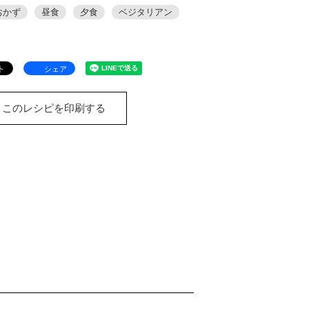
おかず
昼食
夕食
ベジタリアン
シェア
このレシピを印刷する