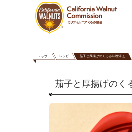
レシピ
茄子と厚揚げのくるみ味噌添え
トップ
茄子と厚揚げのく