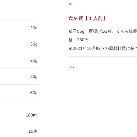
<!–
食材費【１人前】
120g
茄子55g、厚揚げ1/2枚、くるみ味
格：230円
50g
※2021年10月時点の原材料費に基
20g
–>
30g
50g
100ml
10本