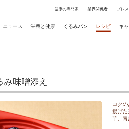
健康の専門家
業界関係者
プレス
ニュース
栄養と健康
くるみパン
レシピ
キャ
るみ味噌添え
コクの
揚げた
芋、青