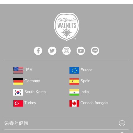
USA
Europe
Germany
Spain
South Korea
India
Turkey
Canada français
栄養と健康