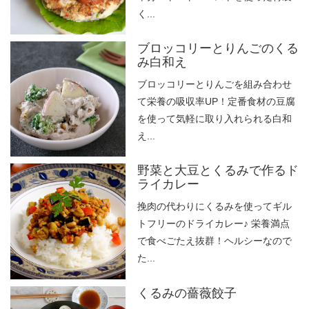
く...
ブロッコリーとりんごのくる
み白和え
ブロッコリーとりんごを組み合わせ
て栄養の吸収率UP！定番食材の豆腐
を使って気軽に取り入れられる白和
え...
野菜と大豆とくるみで作るド
ライカレー
挽肉の代わりにくるみを使ってギル
トフリーのドライカレー♪ 栄養満点
で食べごたえ抜群！ヘルシーなので
た...
くるみの薔薇餃子