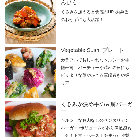
んぴら
くるみを加えると食感がUP♪お弁当
のおかずにも大活躍！
Vegetable Sushi プレート
カラフルでおしゃれなヘルシーお手
軽寿司！パーティーや晴れの日にも
ピッタリな華やかさ☆軍艦巻きや握
り寿...
くるみが決め手の豆腐バーガ
ー
ヘルシーなお肉なしのベジタリアン
バーガー♪ボリュームがあり満足感も
十分！トマトペーストを使った特製