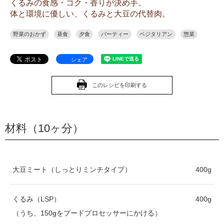
くるみの食感・コク・香りが決め手。
体と環境に優しい、くるみと大豆の代替肉。
野菜のおかず
昼食
夕食
パーティー
ベジタリアン
惣菜
シェア
このレシピを印刷する
材料（10ヶ分）
大豆ミート（しっとりミンチタイプ）
400g
くるみ（LSP）
400g
（うち、150gをプードプロセッサーにかける）