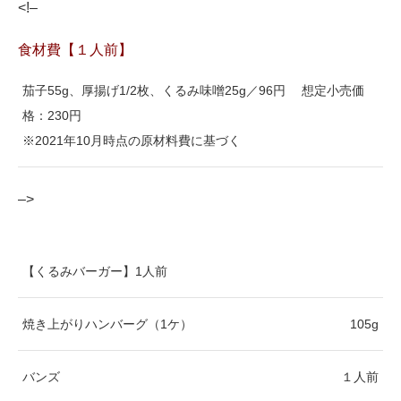
<!–
食材費【１人前】
茄子55g、厚揚げ1/2枚、くるみ味噌25g／96円 想定小売価
格：230円
※2021年10月時点の原材料費に基づく
–>
【くるみバーガー】1人前
焼き上がりハンバーグ（1ケ）
105g
バンズ
１人前