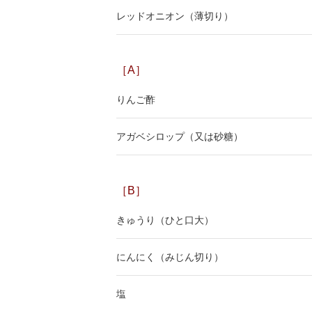
レッドオニオン（薄切り）
［A］
りんご酢
アガベシロップ（又は砂糖）
［B］
きゅうり（ひと口大）
にんにく（みじん切り）
塩