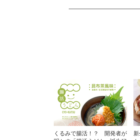
ローストくるみ＆ビー
ンズサラダのタコス
スパイス風味
サラダとしても、トルティーヤ
に挟んでタコスとしても。唐辛
子と玉ねぎ、白いんげん豆、ト
マトホールを使う...
くるみで腸活！？ 開発者が
新