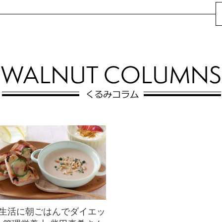
ズッキーニとくるみの
グリルドシュリンプサ
サラダ
ラダ
長く薄いズッキーニの焼き色が
プリプリのエビに惹かれるシュ
食欲をそそるシンプルで夏らし
リンプサラダ☆サウザンアイラ
いサラダ☆ニンニク風味のドレ
ンド・ドレッシングをヘルシー
ッシングでマリネ...
にアレンジ。ロー...
生活に朝ごはんでダイエッ