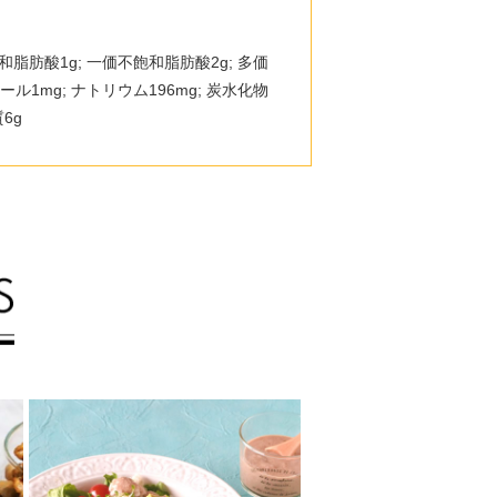
 飽和脂肪酸1g; 一価不飽和脂肪酸2g; 多価
ル1mg; ナトリウム196mg; 炭水化物
質6g