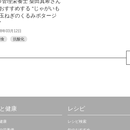
♪管理栄養士 柴田真希さん
おすすめする “じゃがいも
玉ねぎのくるみポタージ
”
18年03月12日
朝食
抗酸化
と健康
レシピ
健康
レシピ検索
の栄養価
旬のおすすめ