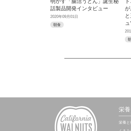
明かす「腸活うどん」誕生秘
ト
話製品開発インタビュー
が
と
2020年09月01日
ュ
朝食
20
栄養
栄養と
くるみ