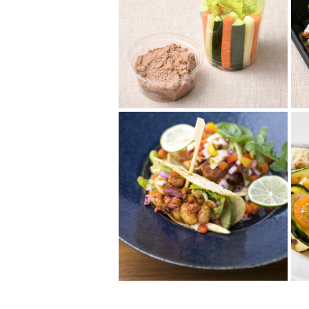
くるみ入りフムスと野
菜スティック
ひよこ豆にくるみを加えて、コ
ク味と香ばしい風味をプラス。