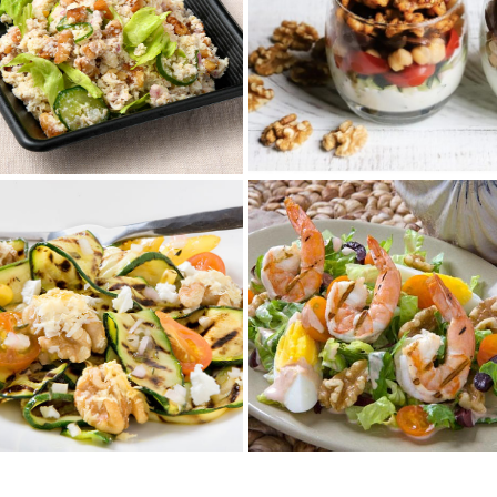
スパイシーくるみのギ
くるみとおからのサラ
リシャヨーグルトサラ
ダ
ダパフェ
おからをフレッシュサラダ風
ヨーグルトにトマト、きゅう
に。
り、ひよこ豆を重ねたサラダの
くるみを入れて、食感よく、風
上に、カレー風味のスパイシー
味も香ばしく。
なくるみを乗せて、...