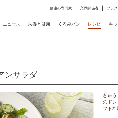
健康の専門家
業界関係者
プレス
ニュース
栄養と健康
くるみパン
レシピ
キャ
アンサラダ
きゅう
のドレ
フトな