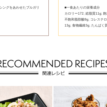
シングをあわせたブルガリ
■一食あたりの栄養成分
カロリー172; 総脂質11g;
不飽和脂肪酸8g; コレステロー
13g; 食物繊維3g; たんぱく