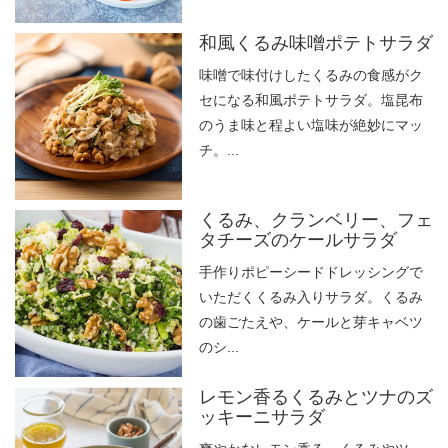
和風くるみ味噌ポテトサラダ
味噌で味付けしたくるみの食感がク
セになる和風ポテトサラダ。塩昆布
のうま味と程よい塩味が絶妙にマッ
チ。...
くるみ、クランベリー、フェ
タチーズのケールサラダ
手作りポピーシードドレッシングで
いただくくるみ入りサラダ。くるみ
の歯ごたえや、ケールと芽キャベツ
のシ...
レモン香るくるみとツナのズ
ッキーニサラダ