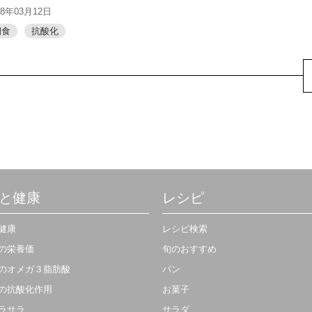
18年03月12日
朝食
抗酸化
と健康
レシピ
健康
レシピ検索
の栄養価
旬のおすすめ
のオメガ３脂肪酸
パン
の抗酸化作用
お菓子
ラサラ
サラダ