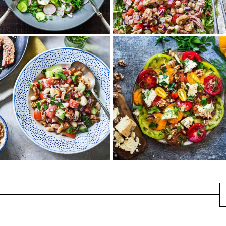
地中海式くるみとツナ
ペルシャ風くるみサラ
のアンティパストサラ
ダ
ダ
きゅうりやミニトマト、オニオ
シャキシャキレタスの上に、栄
ンなどをミントやレモン、ディ
養豊富なくるみやツナ、ひよこ
ルなどと和えてさっぱり仕立て
豆、みじん切り野菜がたっぷり
に。ローストくる...
乗った地中海式サ...
ローストくるみとスモ
くるみと豆のトルコ風
ークブルーチーズのト
サラダ
マトサラダ
オリーブオイルと爽やかな中東
色鮮やかなトマトにくるみとブ