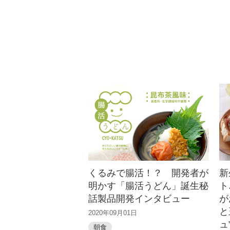
しく摂取。くるみやケール、ア
ボカド、玄米、サーモンなど1皿
でいろいろな味...
くるみで腸活！？ 開発者が
新
明かす「腸活うどん」誕生秘
ト
話製品開発インタビュー
が
と
2020年09月01日
ュ
朝食