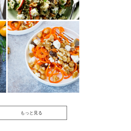
カリフォルニアくる
み、ブルグル、フェタ
チーズのサラダ
地中海地域でよく用いられてい
る小麦から作られたブルグルを
使ったサラダです。くるみのカ
リカリ食感や、リ...
ひよこ豆とくるみのキ
ャロットヌードルサラ
もっと見る
ダ
スパイラル状に切ったにんじん