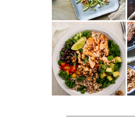
くるみのレモン風味ズ
ッキーニサラダ
暑い時期にさっぱりレモンが爽
やかなズッキーニサラダ。くる
みの食感とリコッタチーズの風
味も加わっておい...
くるみ、サーモン、ア
ボカドのグレインボウ
ル
くるみと玄米で食物繊維をおい