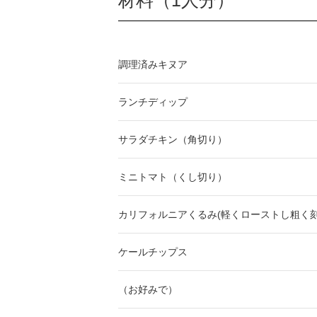
材料（1人分）
調理済みキヌア
ランチディップ
サラダチキン（角切り）
ミニトマト（くし切り）
カリフォルニアくるみ(軽くローストし粗く刻
ケールチップス
（お好みで）