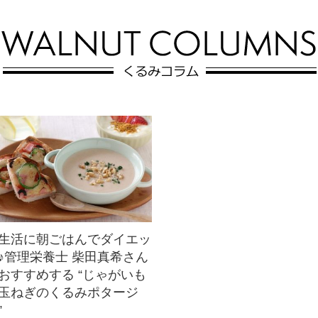
のスパイスで仕上げたさっぱり
ルーチーズをのせた、栄養たっ
サラダ。くるみを加えれば、香
ぷりサラダ。くるみの香ばしさ
ばしさや食感がプ...
とチーズの濃厚な...
生活に朝ごはんでダイエッ
♪管理栄養士 柴田真希さん
おすすめする “じゃがいも
玉ねぎのくるみポタージ
”