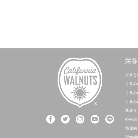
栄養
栄養と
くるみ
くるみ
くるみ
血液サ
心疾患
糖尿病
認知機