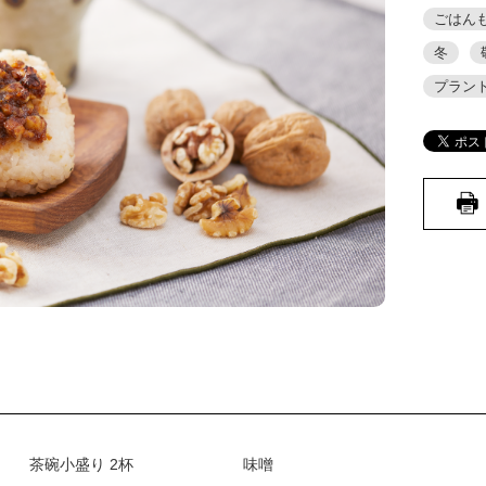
ごはん
冬
プラン
茶碗小盛り 2杯
味噌