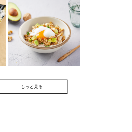
くるみ、サーモン、ア
ボカドのグレインボウ
ル
くるみと玄米で食物繊維をおい
しく摂取。くるみやケール、ア
ボカド、玄米、サーモンなど1皿
でいろいろな味...
アボカド納豆くるみボ
もっと見る
ウル
食物繊維が豊富な食材ばかり！
カフェごはん風に独自のアレン
ジを楽しんでもOK☆朝ご飯にも
おすすめです♪