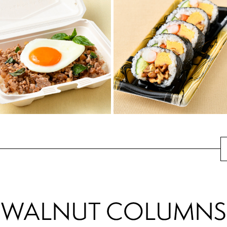
かぼちゃとくるみの炊
あじのくるみだれ丼
き込みごはん
あじの刺身を使ったアレンジ丼
香ばしいくるみとかぼちゃのや
レシピ。手作りくるみダレで絡
さしい甘味が相性抜群な炊き込
めたあじが絶品！ごはんが止ま
みごはん。くるみとコクとかぼ
らなくなるおいし...
ちゃの甘味で、食...
くるみのガパオライス
くるみの海苔巻
鶏むねひき肉を使って、ヘルシ
信越地域で定番のくるみ入り海
ーに。くるみの食感とコクがお
苔巻・恵方巻を、くるみの香ば
いしさを倍増。
しさと食感で贅沢な味わいに。