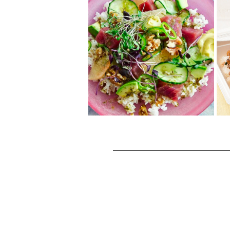
カリフォルニアくるみ
のカレー
色鮮やかな野菜をスパイシーな
タイ風レッドカレーソースで煮
込み、くるみクリームで風味豊
かに仕上げた一品...
まぐろとピンクグレー
プフルーツのくるみ入
りポキ
ハワイのソウルフードであるポ
キに、くるみを加えたヘルシー
レシピ☆ご飯の上にまぐろやき
ゅうり、アボカド...