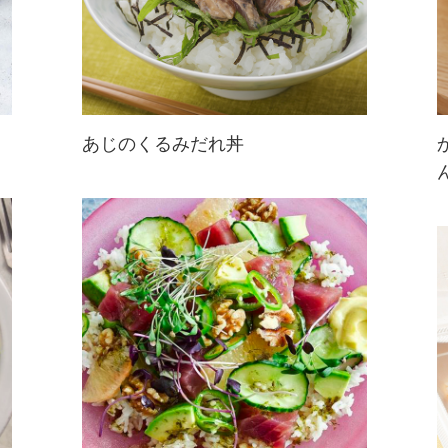
あじのくるみだれ丼
あじの刺身を使ったアレンジ丼レシ
ピ。手作りくるみダレで絡めたあじ
が絶品！ごはんが止まらなくなるお
いしさです。