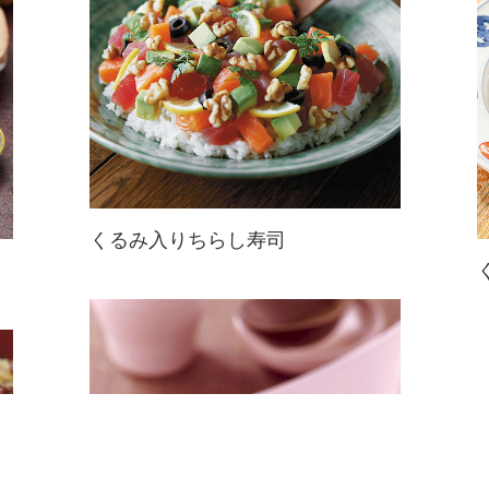
くるみ入りちらし寿司
まぐろ、サーモン、アボカドの彩り
鮮やかな、洋風のちらし寿司☆香ば
しいくるみは、すし飯との相性も
◎。ごはんの粒がつぶれないように
切り混ぜて