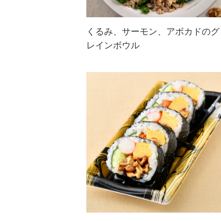
くるみ、サーモン、アボカドのグ
レインボウル
くるみと玄米で食物繊維をおいしく
摂取。くるみやケール、アボカド、
玄米、サーモンなど1皿でいろいろ
な味が楽しめるレシピです。腸の健
康をサポートしてくれるくるみに加
え、食物繊維を含む玄米でさらに腸
活で嬉し...