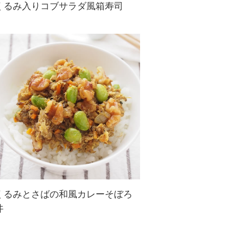
くるみ入りコブサラダ風箱寿司
華やかでフレッシュな箱寿司を作っ
てみましょう☆くるみとヘルシーな
食材で仕上げれば体も心も喜びま
す！
くるみとさばの和風カレーそぼろ
丼