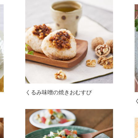
食べるフィットネス！代謝アップも
目指せるレシピ♪エネルギー補給、
疲労回復効果にも。イエロー、パー
プル、ピンクとバリエーションを楽
しんで！
くるみ味噌の焼きおむすび
くるみ味噌は多めに作ってストック
して☆毎日のごはんにも、茹でた青
菜和えなどにもぴったり♪