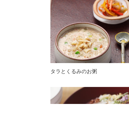
人の苦味と食感はくるみとの相性も
ぴったり！
タラとくるみのお粥
玄米を使った素朴な旨味とくるみの
香ばしさがたまらない！ 栄養バラ
ンスの良い癒しの一品♪