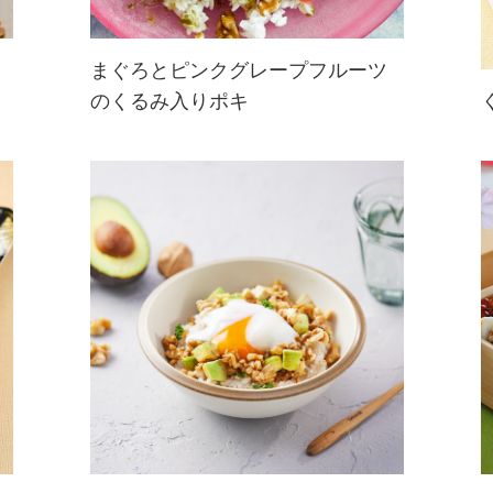
まぐろとピンクグレープフルーツ
のくるみ入りポキ
ハワイのソウルフードであるポキ
に、くるみを加えたヘルシーレシピ
☆ご飯の上にまぐろやきゅうり、ア
ボカド、くるみ、ピンクグレープフ
ルーツなどが乗ったライスプレート
です。手作りライムドレッシングと
わさびマヨ...