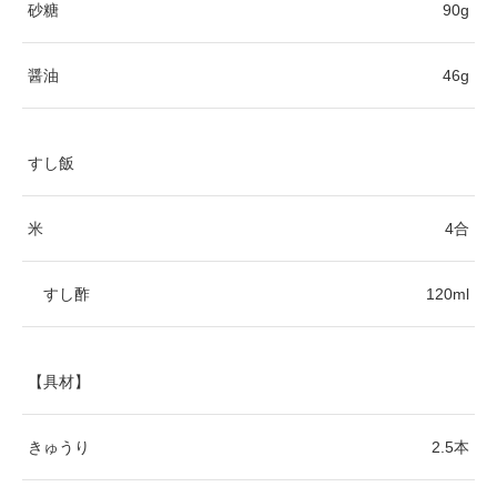
砂糖
90g
醤油
46g
すし飯
米
4合
すし酢
120ml
【具材】
きゅうり
2.5本