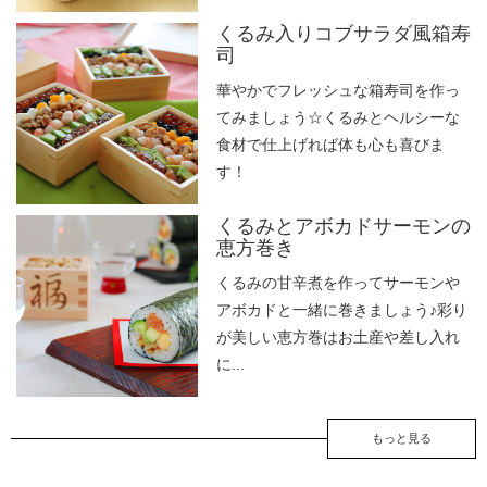
くるみ入りコブサラダ風箱寿
司
華やかでフレッシュな箱寿司を作っ
てみましょう☆くるみとヘルシーな
食材で仕上げれば体も心も喜びま
す！
くるみとアボカドサーモンの
恵方巻き
くるみの甘辛煮を作ってサーモンや
アボカドと一緒に巻きましょう♪彩り
が美しい恵方巻はお土産や差し入れ
に...
もっと見る