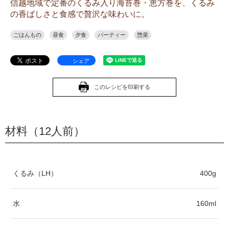
信越地域で定番のくるみ入り海苔巻・恵方巻を、くるみ
の香ばしさと食感で贅沢な味わいに。
ごはんもの
昼食
夕食
パーティー
惣菜
シェア
このレシピを印刷する
材料（12人前）
くるみ（LH）
400g
水
160ml