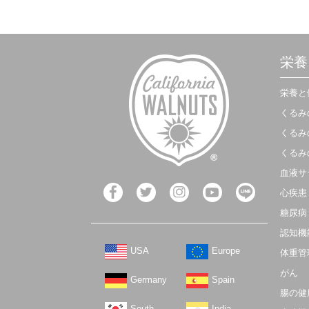
栄養
栄養と
くるみ
くるみ
くるみ
血液サ
心疾患
糖尿病
認知機
USA
Europe
体重管
がん
Germany
Spain
腸の健
South
India