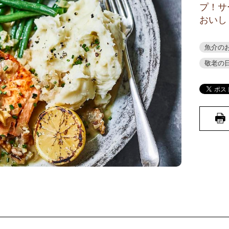
プ！サ
おいし
魚介の
敬老の