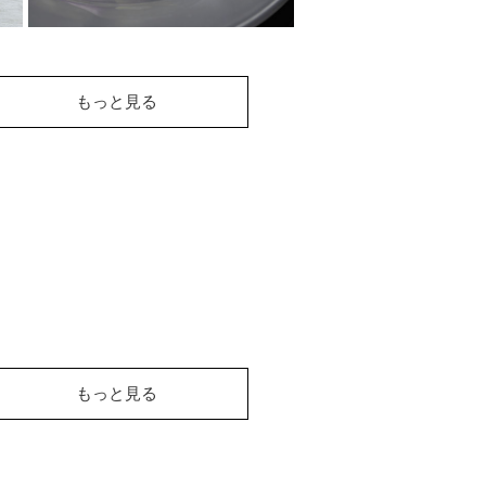
サーモンのソテー く
もっと見る
るみジェノバソース
バジルの爽やかさとくるみのコ
クを感じて！サーモンと彩りの
よい野菜をソテーし、くるみを
使ったジェノバ...
もっと見る