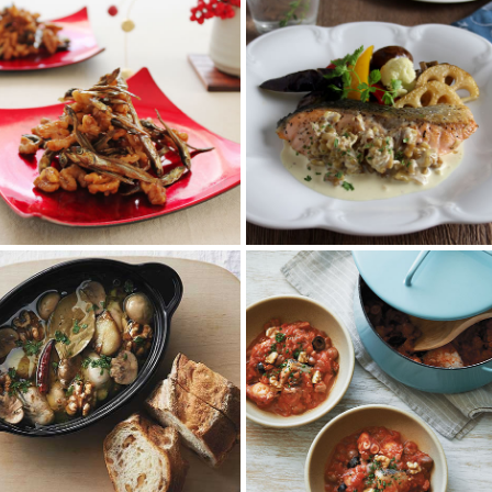
くるみたっぷり！バタ
サーモンのクリーミー
ー風味の田作り
くるみソース
田作り（ごまめ）とくるみを合
良質な栄養素がギュッとつまっ
わせた和風レシピ。くるみも田
た一品！オメガ3脂肪酸豊富なく
作りも良質なタンパク質を豊富
るみと鮭を合わせ、妊活や整腸
に含む栄養満点の...
作用などの効果...