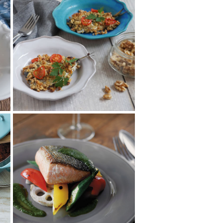
いわしのくるみパン粉
ロースト
くるみと青魚の組み合わせで血
液サラサラ、脳の活性化が期待
できる一品！
血管をきれいに保...