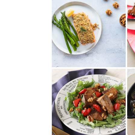
くるみ衣のサーモンフ
ィレ
サーモンについたくるみ衣の食
感がアクセントなレシピ。レモ
ンとディルの爽やかな風味にく
るみの香ばしさが...