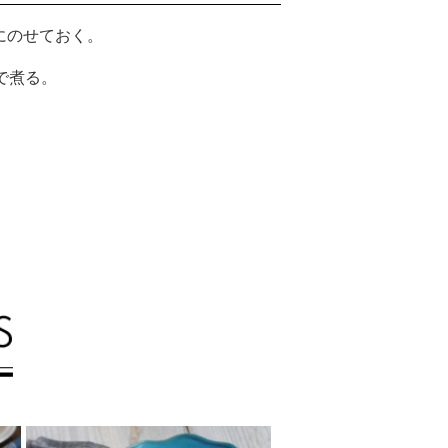
にのせておく。
で煮る。