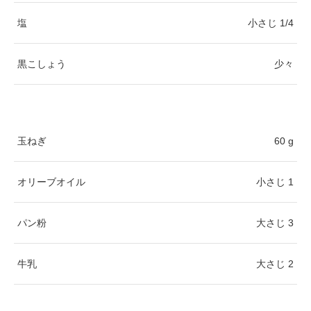
塩
小さじ 1/4
黒こしょう
少々
玉ねぎ
60 g
オリーブオイル
小さじ 1
パン粉
大さじ 3
牛乳
大さじ 2