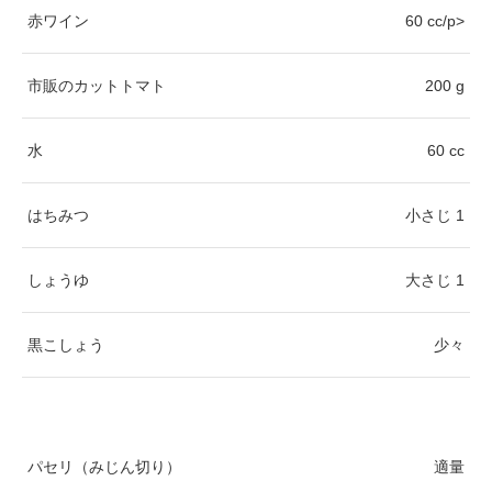
赤ワイン
60 cc/p>
市販のカットトマト
200 g
水
60 cc
はちみつ
小さじ 1
しょうゆ
大さじ 1
黒こしょう
少々
パセリ（みじん切り）
適量