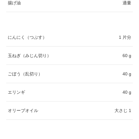
揚げ油
適量
にんにく（つぶす）
1 片分
玉ねぎ（みじん切り）
60 g
ごぼう（乱切り）
40 g
エリンギ
40 g
オリーブオイル
大さじ 1