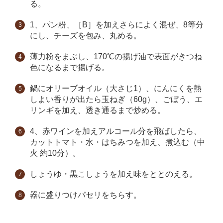
る。
1、パン粉、［B］を加えさらによく混ぜ、8等分
にし、チーズを包み、丸める。
薄力粉をまぶし、170℃の揚げ油で表面がきつね
色になるまで揚げる。
鍋にオリーブオイル（大さじ1）、にんにくを熱
しよい香りが出たら玉ねぎ（60g）、ごぼう、エ
リンギを加え、透き通るまで炒める。
4、赤ワインを加えアルコール分を飛ばしたら、
カットトマト・水・はちみつを加え、煮込む（中
火 約10分）。
しょうゆ・黒こしょうを加え味をととのえる。
器に盛りつけパセリをちらす。