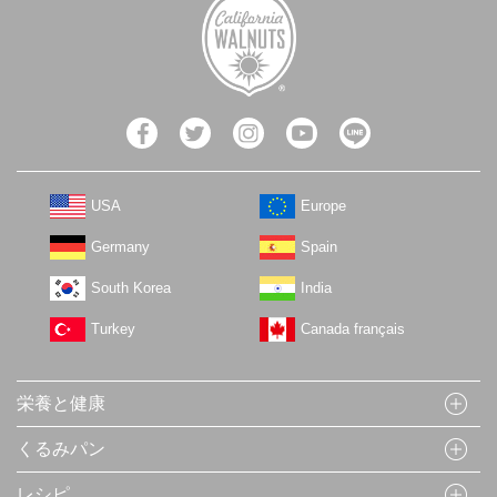
USA
Europe
Germany
Spain
South Korea
India
Turkey
Canada français
栄養と健康
くるみパン
レシピ