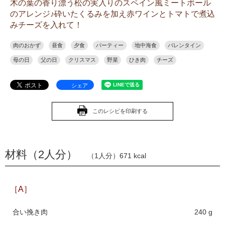
木の葉の香り漂う松の実入りのスペイン風ミートボール
のアレンジ♪砕いたくるみを加え赤ワインとトマトで煮込
みチーズを入れて！
肉のおかず
昼食
夕食
パーティー
地中海食
バレンタイン
母の日
父の日
クリスマス
野菜
ひき肉
チーズ
シェア
このレシピを印刷する
材料（2人分）
（1人分）671 kcal
［A］
合い挽き肉
240 g