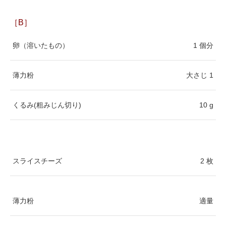
［B］
卵（溶いたもの）
1 個分
薄力粉
大さじ 1
くるみ(粗みじん切り)
10 g
スライスチーズ
2 枚
薄力粉
適量