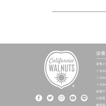
栄養
栄養と
くるみ
くるみ
くるみ
血液サ
心疾患
糖尿病