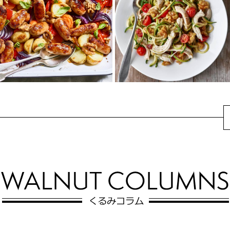
パスタにチキンカツの組み合わ
くるみを使った韓国のレシピで
せがおいしい、アメリカで人気
す。甘じょっぱい牛肉とくるみ
なチキンパルメザン。チキンの
のカリカリ感がたまらない！
衣にくるみを使用...
くるみ、チキン、トマ
くるみのマーマレード
トのズッキーニヌード
ソーセージ焼き
ル パルメザン風味
マーマレードの甘酸っぱさが広
通常のパスタをスパイラル状に
がる野菜とソーセージのグリ
したズッキーニにすることで、
ル。
糖質をおいしくコントロール。
調味料と絡めてあとはオーブ...
ローストしたくる...