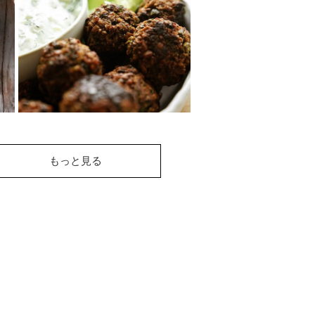
豚肉をくるみやりんご、玉ねぎ
と煮込んだレシピです。
やわらかくなった豚肉にくるみ
の程よ...
くるみミートボールと
もっと見る
ザジキソース
くるみを使ったミートボールを
ギリシャ料理の代表的なソース
「ザジキソース」でいただくレ
シピです。肉不使...