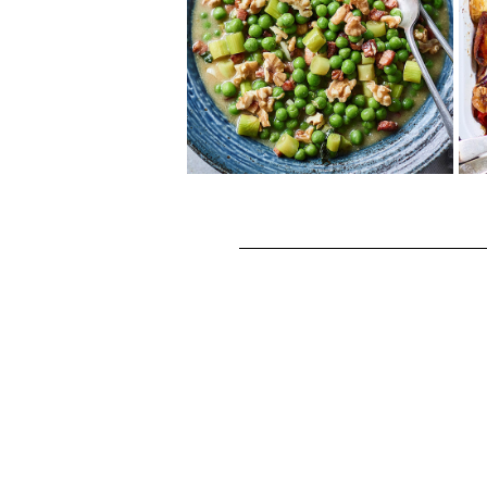
韓国の屋台グルメで人気の「チ
キンカンジョン」を、香ばしい
くるみでアレンジ！
カリッと揚...
カリフォルニアくるみ
とパンチェッタの煮込
みピース
パンチェッタとくるみ、グリー
ンピースの煮込み料理。くるみ
がしっかり味を吸収するので、
パンチェッタとチ...