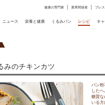
健康の専門家
業界関係者
プレス
ニュース
栄養と健康
くるみパン
レシピ
キャ
るみのチキンカツ
パン粉
したヘ
糖質な
いる方