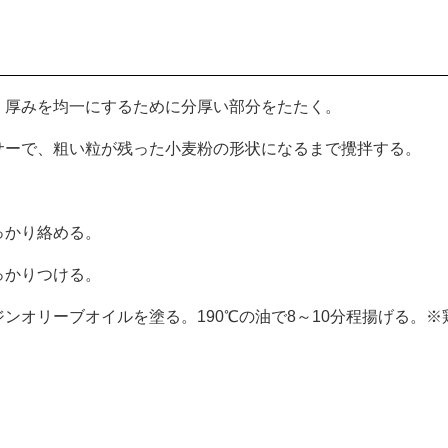
。厚みを均一にするために分厚い部分をたたく。
サーで、粗い粒が残った小麦粉の形状になるまで攪拌する。
っかり絡める。
っかりつける。
ンオリーブオイルを塗る。190℃の油で8～10分程揚げる。