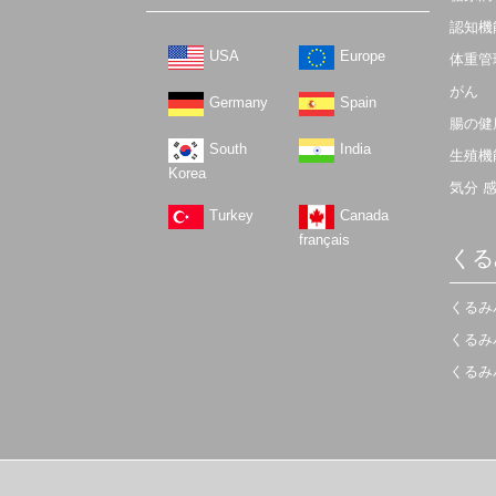
認知機
USA
Europe
体重管
がん
Germany
Spain
腸の健
South
India
生殖機
Korea
気分 
Turkey
Canada
français
くる
くるみ
くるみ
くるみ