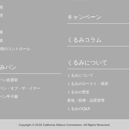
能
理
キャンペーン
康
くるみコラム
能
感情のコントロール
くるみについて
みパン
くるみについて
パン総選挙
くるみのロースト・保存
パン・オブ・ザ・イヤー
くるみの歴史
パン甲子園
産地・収穫・品質管理
くるみのQ&A
Copyright © 2018 California Walnut Commission. All Rights Reserved.