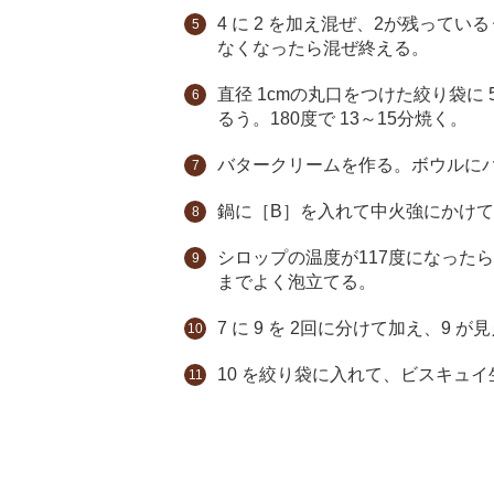
4 に 2 を加え混ぜ、2が残って
なくなったら混ぜ終える。
直径 1cmの丸口をつけた絞り袋に
るう。180度で 13～15分焼く。
バタークリームを作る。ボウルに
鍋に［B］を入れて中火強にかけて
シロップの温度が117度になった
までよく泡立てる。
7 に 9 を 2回に分けて加え、9
10 を絞り袋に入れて、ビスキュ