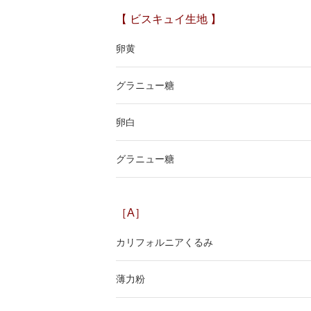
【 ビスキュイ生地 】
卵黄
グラニュー糖
卵白
グラニュー糖
［A］
カリフォルニアくるみ
薄力粉