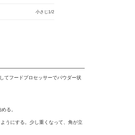
小さじ1/2
冷ましてフードプロセッサーでパウダー状
始める。
くようにする。少し重くなって、角が立