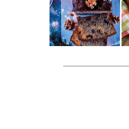
濃厚でクリーミーなかぼちゃに
くるみの歯ごたえがたまらな
い、秋のご褒美デザート。
メープ...
.
くるみのクリスマスパ
ウンドケーキ
ブランデ―の香りが漂う生地
に、くるみとドライフルーツが
ぎっしりのパウンドケーキ。く
るみの香ばしさとド...