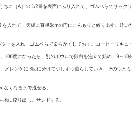
いるうちに［A］の 1/2量を表面にふり入れて、ゴムベらでサッ
 5 を入れて、天板に直径6cmの円にこんもりと絞り出す。砕い
バターを入れ、ゴムベらで柔らかくしておく。コーヒーリキュ
、100度になったら、別のボウルで卵白を泡立て始め、9～1
ら、メレンゲに 3回に分けて少しずつ垂らしていき、そのつと
 が見えなくなるまで混ぜる。
イ生地に絞り出し、サンドする。