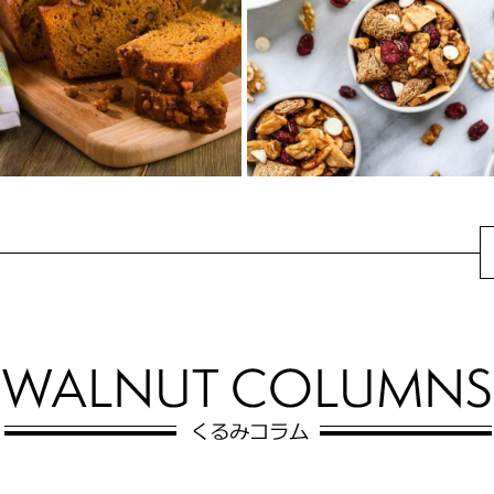
ディングケーキ
にんじん入りの生地に、くるみ
熟したバナナの甘みと、香ばし
とクリームチーズフロスティン
くカリッとしたくるみの食感が
グをたっぷり重ねた贅沢な一
絶妙に合わさった、しっとり濃
品。
厚なプディングケ...
..
アップルスパイスくる
くるみのパンプキンブ
み入りトレイルミック
レッド
ス
秋の味覚かぼちゃで作ったパン
秋の訪れを感じられるドライア
プキンブレッドにくるみを入れ
ップルにドライクランベリー、
て、香ばしさと満足感アップ♪パ
シナモン香るトレイルミックス♪
ンプキンブレッ...
ヨーグルトにか...