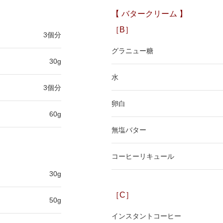
【 バタークリーム 】
［B］
3個分
グラニュー糖
30g
水
3個分
卵白
60g
無塩バター
コーヒーリキュール
30g
［C］
50g
インスタントコーヒー