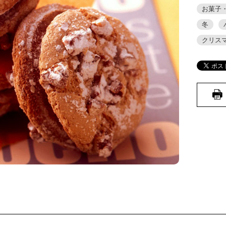
お菓子
冬
クリス