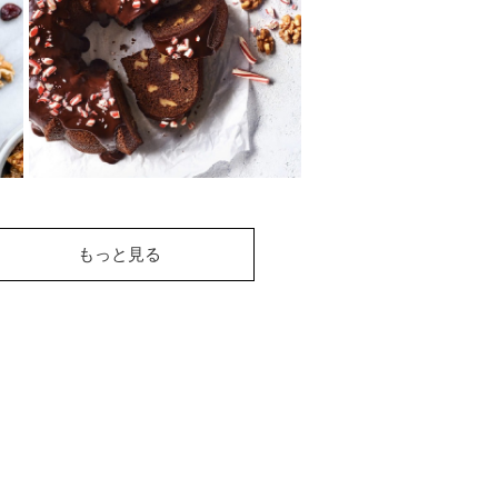
香ばしいくるみのグラノーラに
ベリーとくるみをトッピングし
た愛らしいデザート☆朝食や軽
食、多めに作って...
くるみとチョコレート
もっと見る
のペパーミントケーキ
いつものチョコレートケーキに
ペパーミントの風味を加えたホ
リデーシーズンにピッタリなデ
ザートです。クラ...