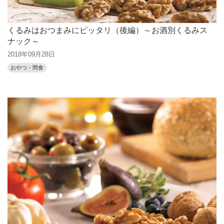
くるみはおつまみにピッタリ（後編）～お酒別くるみス
ナック～
2018年09月28日
おやつ・間食