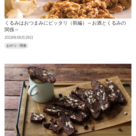
くるみはおつまみにピッタリ（前編）～お酒とくるみの
関係～
2018年09月28日
おやつ・間食