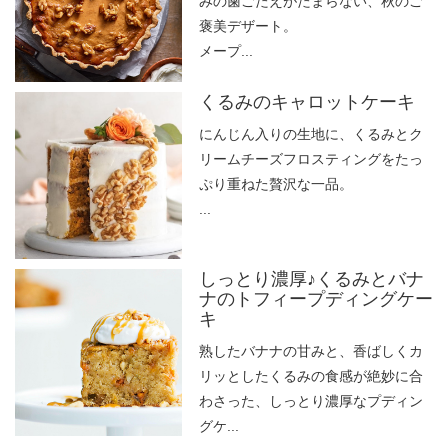
みの歯ごたえがたまらない、秋のご
褒美デザート。
メープ...
くるみのキャロットケーキ
にんじん入りの生地に、くるみとク
リームチーズフロスティングをたっ
ぷり重ねた贅沢な一品。
...
しっとり濃厚♪くるみとバナ
ナのトフィープディングケー
キ
熟したバナナの甘みと、香ばしくカ
リッとしたくるみの食感が絶妙に合
わさった、しっとり濃厚なプディン
グケ...