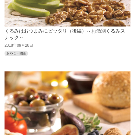
くるみはおつまみにピッタリ（後編）～お酒別くるみス
ナック～
2018年09月28日
おやつ・間食