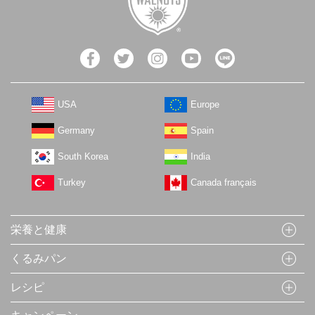
USA
Europe
Germany
Spain
South Korea
India
Turkey
Canada français
栄養と健康
くるみパン
レシピ