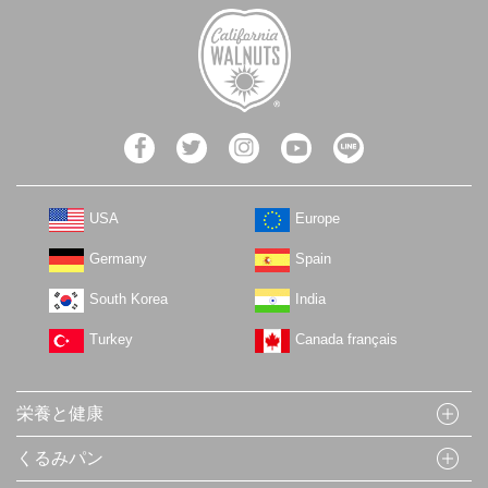
USA
Europe
Germany
Spain
South Korea
India
Turkey
Canada français
栄養と健康
くるみパン