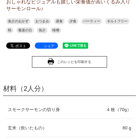
おしゃれなビジュアルも嬉しい栄養価が高いくるみ入り
サーモンロール♪
魚介のおかず
おつまみ
昼食
夕食
パーティー
ギルトフリー
秋
敬老の日
魚介
味噌
シェア
このレシピを印刷する
材料（2人分）
スモークサーモンの切り身
4 枚（70g）
玄米（炊いたもの）
80 g