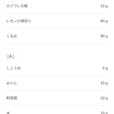
カイワレ大根
10 g
レモンの薄切り
80 g
くるみ
80 g
［A］
しょうゆ
5 g
みりん
10 g
料理酒
10 g
水
10 g