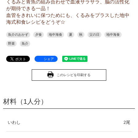
くるみと青魚の組み合わせで血液サラサラ、脳の活性化
が期待できる一品！
血管をきれいに保つためにも、くるみをプラスした地中
海式和食レシピをどうぞ☆
魚介のおかず
夕食
地中海食
夏
秋
父の日
地中海食
野菜
魚介
シェア
このレシピを印刷する
材料（1人分）
いわし
2尾