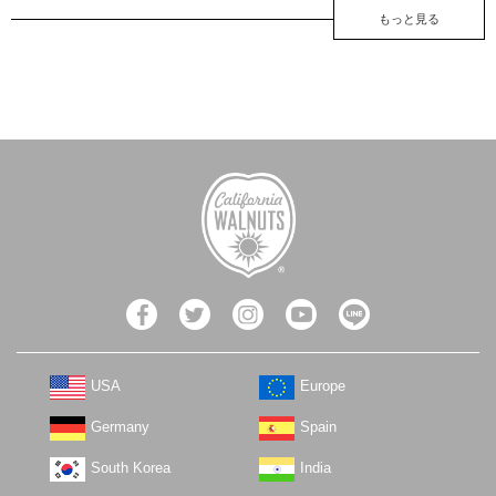
もっと見る
USA
Europe
Germany
Spain
South Korea
India