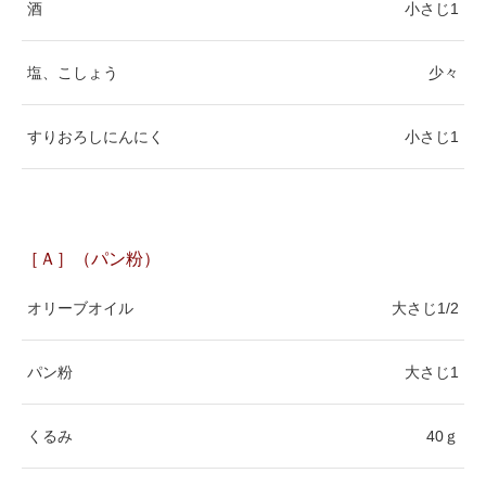
酒
小さじ1
塩、こしょう
少々
すりおろしにんにく
小さじ1
［Ａ］（パン粉）
オリーブオイル
大さじ1/2
パン粉
大さじ1
くるみ
40ｇ