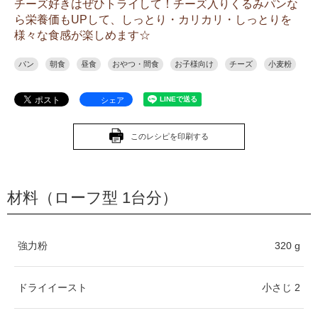
チーズ好きはぜひトライして！チーズ入りくるみパンな
ら栄養価もUPして、しっとり・カリカリ・しっとりを
様々な食感が楽しめます☆
パン
朝食
昼食
おやつ・間食
お子様向け
チーズ
小麦粉
シェア
このレシピを印刷する
材料（ローフ型 1台分）
強力粉
320 g
ドライイースト
小さじ 2