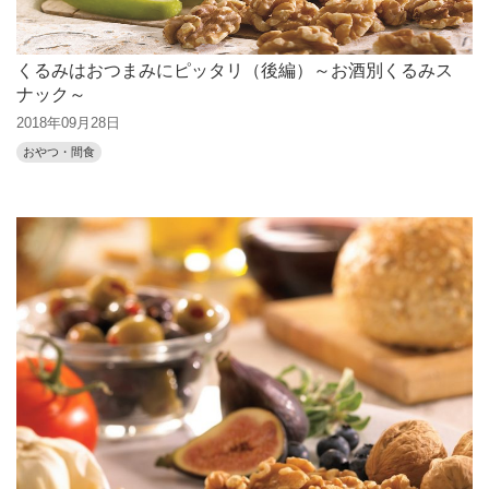
くるみはおつまみにピッタリ（後編）～お酒別くるみス
ナック～
2018年09月28日
おやつ・間食