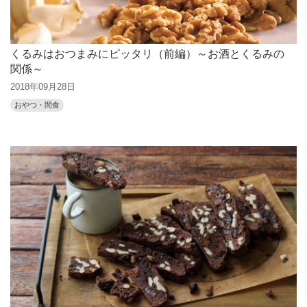
くるみはおつまみにピッタリ（前編）～お酒とくるみの
関係～
2018年09月28日
おやつ・間食