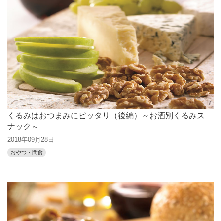
くるみはおつまみにピッタリ（後編）～お酒別くるみス
ナック～
2018年09月28日
おやつ・間食