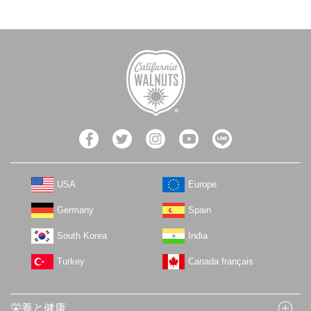
USA
Europe
Germany
Spain
South Korea
India
Turkey
Canada français
栄養と健康