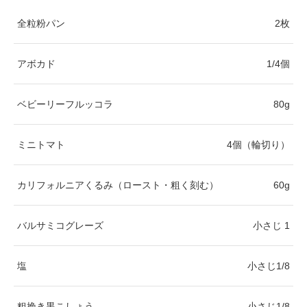
全粒粉パン
2枚
アボカド
1/4個
ベビーリーフルッコラ
80g
ミニトマト
4個（輪切り）
カリフォルニアくるみ（ロースト・粗く刻む）
60g
バルサミコグレーズ
小さじ 1
塩
小さじ1/8
粗挽き黒こしょう
小さじ1/8