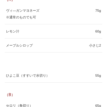
ヴィ―ガンマヨネーズ
75g
※通常のものでも可
レモン汁
60g
メープルシロップ
小さじ2
ひよこ豆（すすいで水切り）
55g
（B）
セロリ（角切り）
65g