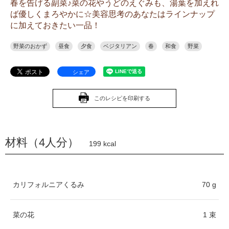
春を告げる副菜♪菜の花やうどのえぐみも、湯葉を加えれ
ば優しくまろやかに☆美容思考のあなたはラインナップ
に加えておきたい一品！
野菜のおかず
昼食
夕食
ベジタリアン
春
和食
野菜
シェア
このレシピを印刷する
材料（4人分）
199 kcal
カリフォルニアくるみ
70 g
菜の花
1 束