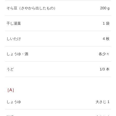
そら豆（さやから出したもの）
200 g
干し湯葉
1 袋
しいたけ
4 枚
しょうゆ・酒
各少々
うど
1/3 本
［A］
しょうゆ
大さじ 1