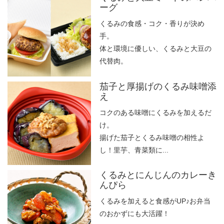
ーグ
くるみの食感・コク・香りが決め
手。
体と環境に優しい、くるみと大豆の
代替肉。
茄子と厚揚げのくるみ味噌添
え
コクのある味噌にくるみを加えるだ
け。
揚げた茄子とくるみ味噌の相性よ
し！里芋、青菜類に...
くるみとにんじんのカレーき
んぴら
くるみを加えると食感がUP♪お弁当
のおかずにも大活躍！