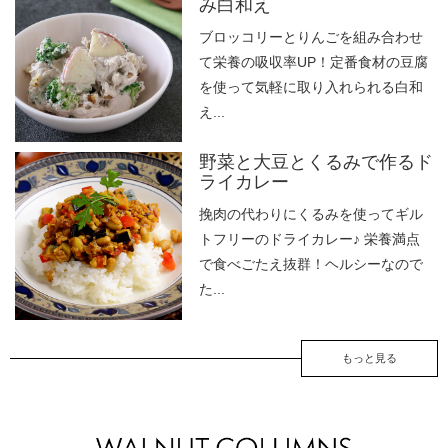
み白和え
ブロッコリーとりんごを組み合わせ
て栄養の吸収率UP！定番食材の豆腐
を使って気軽に取り入れられる白和
え...
野菜と大豆とくるみで作るド
ライカレー
挽肉の代わりにくるみを使ってギル
トフリーのドライカレー♪ 栄養満点
で食べごたえ抜群！ヘルシーなので
た...
もっと見る