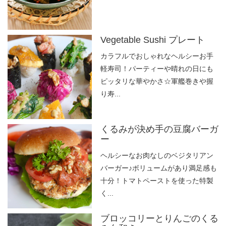
Vegetable Sushi プレート
カラフルでおしゃれなヘルシーお手
軽寿司！パーティーや晴れの日にも
ピッタリな華やかさ☆軍艦巻きや握
り寿...
くるみが決め手の豆腐バーガ
ー
ヘルシーなお肉なしのベジタリアン
バーガー♪ボリュームがあり満足感も
十分！トマトペーストを使った特製
く...
ブロッコリーとりんごのくる