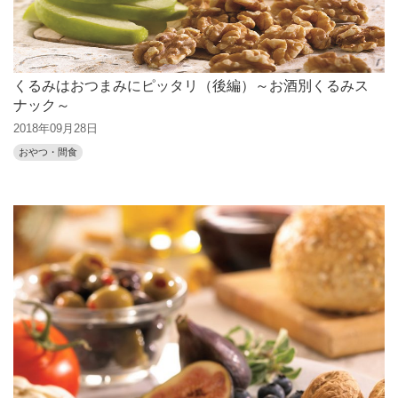
くるみはおつまみにピッタリ（後編）～お酒別くるみス
ナック～
2018年09月28日
おやつ・間食