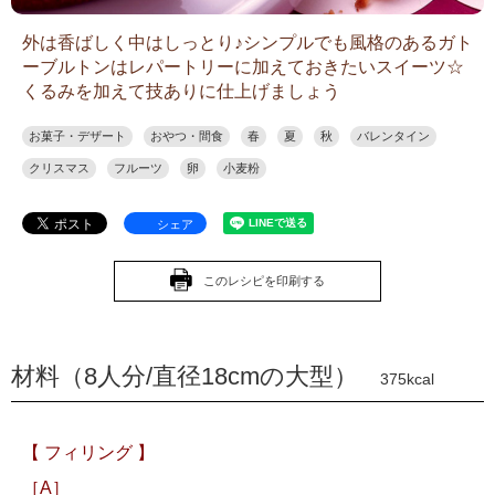
外は香ばしく中はしっとり♪シンプルでも風格のあるガト
ーブルトンはレパートリーに加えておきたいスイーツ☆
くるみを加えて技ありに仕上げましょう
お菓子・デザート
おやつ・間食
春
夏
秋
バレンタイン
クリスマス
フルーツ
卵
小麦粉
シェア
このレシピを印刷する
材料（8人分/直径18cmの大型）
375kcal
【 フィリング 】
［A］