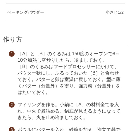
ベーキングパウダー
小さじ1/2
作り方
［A］と［B］のくるみは 150度のオーブンで8～
10分加熱し空炒りしたら、冷ましておく。
［B］のくるみはフードプロセッサーにかけて、
パウダー状にし、ふるっておいた［B］と合わせ
ておく。バターと卵は室温に戻しておく。型に薄
くバター（分量外）を塗り、強力粉（分量外）を
はたいておく。
フィリングを作る。小鍋に［A］の材料全てを入
れ、中火で煮詰める。鍋底が見えるようになって
きたら、火を止め冷ましておく。
ボウルにバターを入れ、砂糖を加え、泡立て器で