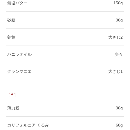
無塩バター
150g
砂糖
90g
卵黄
大さじ2
バニラオイル
少々
グランマニエ
大さじ1
［B］
薄力粉
90g
カリフォルニア くるみ
60g