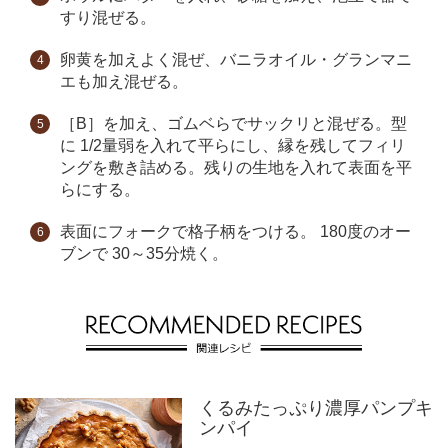
すり混ぜる。
卵黄を加えよく混ぜ、バニラオイル・グランマニ
エも加え混ぜる。
［B］を加え、ゴムベらでサックリと混ぜる。型
に 1/2量弱を入れて平らにし、縁を残してフィリ
ングを敷き詰める。残りの生地を入れて表面を平
らにする。
表面にフォークで格子柄をつける。 180度のオー
ブンで 30～35分焼く。
くるみたっぷり濃厚パンプキ
ンパイ