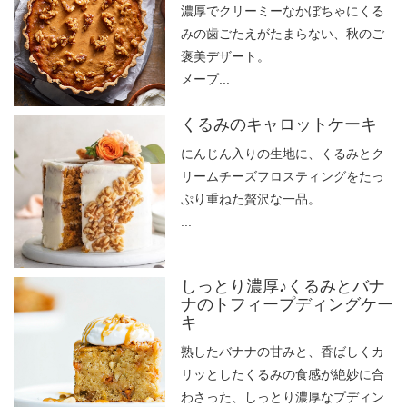
濃厚でクリーミーなかぼちゃにくる
みの歯ごたえがたまらない、秋のご
褒美デザート。
メープ...
くるみのキャロットケーキ
にんじん入りの生地に、くるみとク
リームチーズフロスティングをたっ
ぷり重ねた贅沢な一品。
...
しっとり濃厚♪くるみとバナ
ナのトフィープディングケー
キ
熟したバナナの甘みと、香ばしくカ
リッとしたくるみの食感が絶妙に合
わさった、しっとり濃厚なプディン