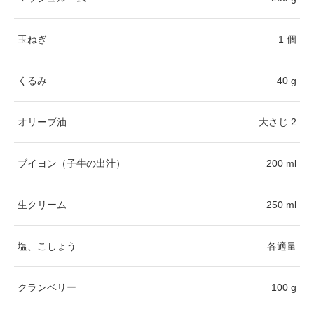
玉ねぎ
1 個
くるみ
40 g
オリーブ油
大さじ 2
ブイヨン（子牛の出汁）
200 ml
生クリーム
250 ml
塩、こしょう
各適量
クランベリー
100 g