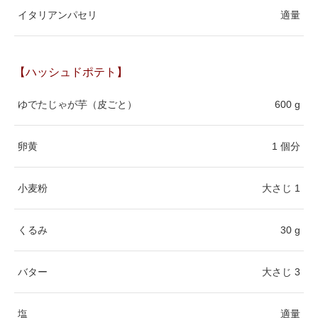
イタリアンパセリ
適量
【ハッシュドポテト】
ゆでたじゃが芋（皮ごと）
600 g
卵黄
1 個分
小麦粉
大さじ 1
くるみ
30 g
バター
大さじ 3
塩
適量