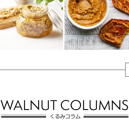
ィップ
プレッド
バターで煮詰めたにんじんのう
じゃがいもとレンズ豆の滑らか
まみとくるみがクセになるディ
な口当たりに、くるみの粒々食
ップのレシピ。玉ねぎやトマト
感がアクセント。作っておけ
ピューレも入って...
ば、朝食にお好きな...
くるみのはちみつ漬け
くるみはちみつバター
はちみつの濃厚な甘さとくるみ
とっても簡単に作れる、くるみ
の香ばしさがクセになる味わ
はちみつバターは、バニラとは
い。
ちみつの自然な甘みとシナモン
簡単に作れて長期保存できる...
のアクセントがく...