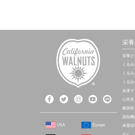
栄養
栄養と
くるみ
くるみ
くるみ
血液サ
心疾患
糖尿病
認知機
USA
Europe
体重管
がん