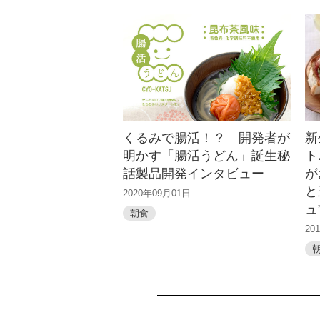
くるみで腸活！？ 開発者が
新
明かす「腸活うどん」誕生秘
ト
話製品開発インタビュー
が
と
2020年09月01日
ュ
朝食
20