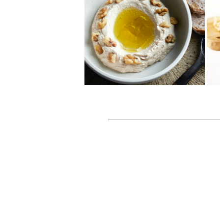
のムハンマラ
くるみと赤パプリカを使った中
東のピリ辛ディップです。パン
や野菜につけてどうぞ！
くるみフムス
フムスにくるみを加えること
で、奥行きのある味わいに。
付け合わせのパンでディップし
ても...