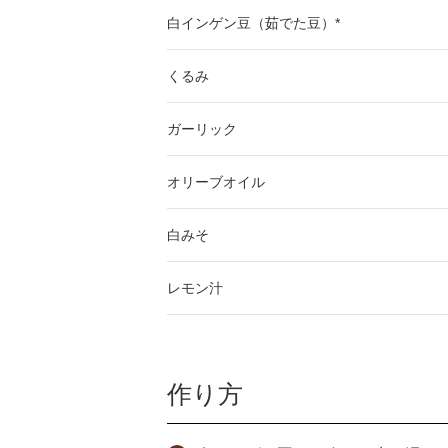
白インゲン豆（茹でた豆）*
くるみ
ガーリック
オリーブオイル
白みそ
レモン汁
作り方