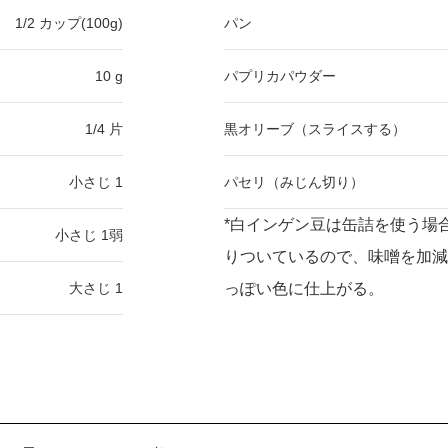
1/2 カップ(100g)
パン
10 g
パプリカパウダー
1/4 片
黒オリーブ（スライスする）
小さじ 1
パセリ（みじん切り）
*白インゲン豆は缶詰を使う場
小さじ 1弱
りついているので、味噌を加減
大さじ 1
っぽい色に仕上がる。