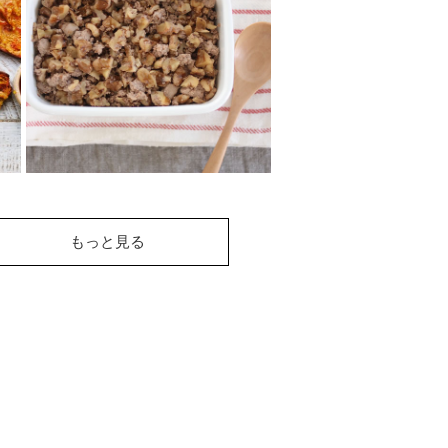
ームのくるみパテ
くるみ、レンズ豆、マッシュル
ームにハーブをミックスしたビ
ーガンパテ。くるみが入ってい
るので、身体に良...
くるミートそぼろ
もっと見る
くるみと豆腐で作る、まるでひ
き肉のような食感☆お肉の代わ
りに作ってデイリーで活用しま
しょう！