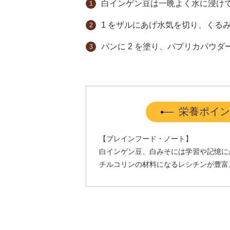
白インゲン豆は一晩よく水に浸け
1 をザルにあげ水気を切り、くる
パンに 2 を塗り、パプリカパウ
栄養ポイン
【ブレインフード・ノート】
白インゲン豆、白みそには学習や記憶に
チルコリンの材料になるレシチンが豊富