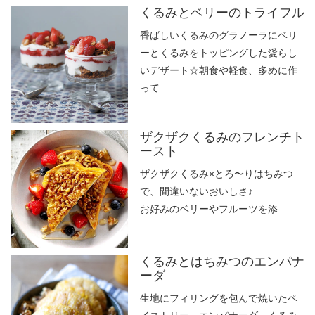
くるみとベリーのトライフル
香ばしいくるみのグラノーラにベリ
ーとくるみをトッピングした愛らし
いデザート☆朝食や軽食、多めに作
って...
ザクザクくるみのフレンチト
ースト
ザクザクくるみ×とろ〜りはちみつ
で、間違いないおいしさ♪
お好みのベリーやフルーツを添...
くるみとはちみつのエンパナ
ーダ
生地にフィリングを包んで焼いたペ