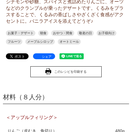
シナモンや砂糖、スパイスと煮詰めたりんごに、オーツ
などのクランブルが乗ったデザートです。くるみをプラ
スすることで、くるみの香ばしさやざくざく食感がアク
セントに。バニラアイスを添えてどうぞ♪
お菓子・デザート
朝食
おやつ・間食
敬老の日
お子様向け
フルーツ
メープルシロップ
オートミール
シェア
このレシピを印刷する
材料（８人分）
＜アップルフィリング＞
りんご（皮むき、角切り）
480g