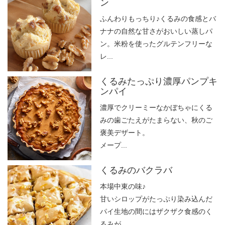
ン
ふんわりもっちり♪くるみの食感とバ
ナナの自然な甘さがおいしい蒸しパ
ン。米粉を使ったグルテンフリーな
レ...
くるみたっぷり濃厚パンプキ
ンパイ
濃厚でクリーミーなかぼちゃにくる
みの歯ごたえがたまらない、秋のご
褒美デザート。
メープ...
くるみのバクラバ
本場中東の味♪
甘いシロップがたっぷり染み込んだ
パイ生地の間にはザクザク食感のく
るみが...