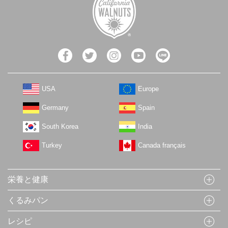
USA
Europe
Germany
Spain
South Korea
India
Turkey
Canada français
栄養と健康
くるみパン
レシピ