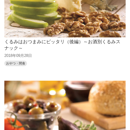
くるみはおつまみにピッタリ（後編）～お酒別くるみス
ナック～
2018年09月28日
おやつ・間食