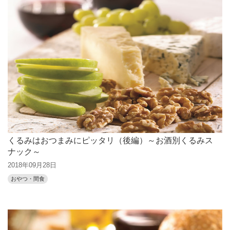
くるみはおつまみにピッタリ（後編）～お酒別くるみス
ナック～
2018年09月28日
おやつ・間食