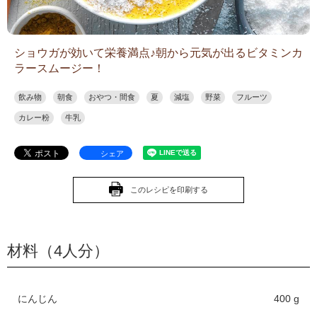
ショウガが効いて栄養満点♪朝から元気が出るビタミンカ
ラースムージー！
飲み物
朝食
おやつ・間食
夏
減塩
野菜
フルーツ
カレー粉
牛乳
シェア
このレシピを印刷する
材料（4人分）
にんじん
400 g