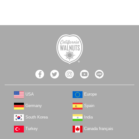
USA
Europe
Germany
Spain
South Korea
India
Turkey
Canada français