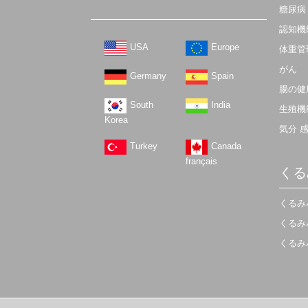
糖尿病
認知機
USA
Europe
体重管
がん
Germany
Spain
腸の健
South
India
生殖機
Korea
気分 
Turkey
Canada
français
くる
くるみ
くるみ
くるみ