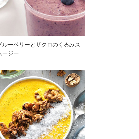
ブルーベリーとザクロのくるみス
ムージー
ブルーベリーとザクロのさっぱり感
が楽しめる6種の食材で作るヘルシ
ースムージー。夏バテしがちな暑い
時期にも、手軽にくるみのオメガ3
脂肪酸やポリフェノールなどの栄養
が補給できます♪