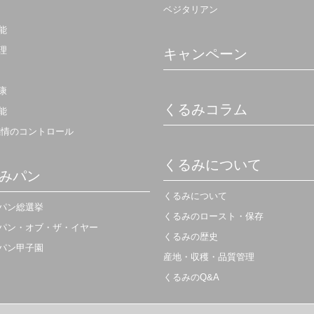
ベジタリアン
能
理
キャンペーン
康
くるみコラム
能
感情のコントロール
くるみについて
みパン
くるみについて
パン総選挙
くるみのロースト・保存
パン・オブ・ザ・イヤー
くるみの歴史
パン甲子園
産地・収穫・品質管理
くるみのQ&A