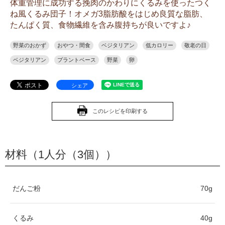
体重管理に成功する挽肉のかわりにくるみを使ったつく
ね風くるみ団子！オメガ3脂肪酸をはじめ良質な脂肪、
たんぱく質、食物繊維を含み腹持ちが良いですよ♪
野菜のおかず
おやつ・間食
ベジタリアン
低カロリー
敬老の日
ベジタリアン
プラントベース
野菜
卵
シェア
このレシピを印刷する
材料（1人分（3個））
だんご粉
70g
くるみ
40g