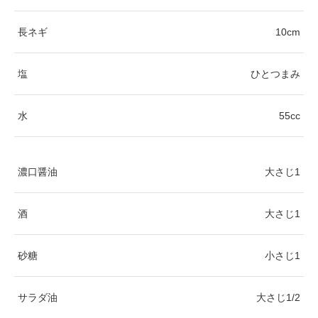
長ネギ
10cm
塩
ひとつまみ
水
55cc
濃口醤油
大さじ1
酒
大さじ1
砂糖
小さじ1
サラダ油
大さじ1/2