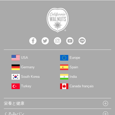
USA
Europe
Germany
Spain
South Korea
India
Turkey
Canada français
栄養と健康
くるみパン