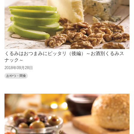
くるみはおつまみにピッタリ（後編）～お酒別くるみス
ナック～
2018年09月28日
おやつ・間食