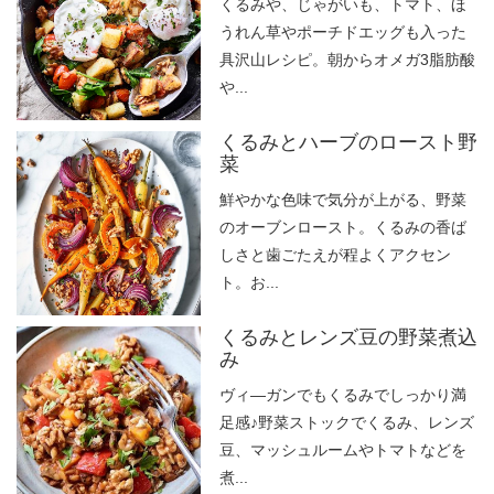
くるみや、じゃがいも、トマト、ほ
うれん草やポーチドエッグも入った
具沢山レシピ。朝からオメガ3脂肪酸
や...
くるみとハーブのロースト野
菜
鮮やかな色味で気分が上がる、野菜
のオーブンロースト。くるみの香ば
しさと歯ごたえが程よくアクセン
ト。お...
くるみとレンズ豆の野菜煮込
み
ヴィ―ガンでもくるみでしっかり満
足感♪野菜ストックでくるみ、レンズ
豆、マッシュルームやトマトなどを
煮...