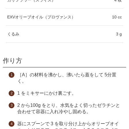
カリフラワー（スライス）
4 枚
EXVオリーブオイル（プロヴァンス）
10 cc
くるみ
3 g
作り方
［A］の材料を沸かし、沸いたら蓋をして 5分置
く。
1 をミキサーにかけ裏ごす。
2 から100g をとり、水気をよく切ったゼラチンと
合わせて容器に入れ冷やし固める。
器にスプーンで 3 を取り分け上からオリーブオイ