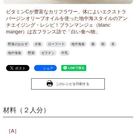
ビタミンCが豊富なカリフラワー、体によいエクストラ
バージンオリーブオイルを使った地中海スタイルのアン
チエイジング・レシピ！ブランマンジェ（blanc
manger）は古フランス語で「白い食べ物」
野菜のおかず
夕食
ローフード
地中海食
春
秋
冬
地中海食
野菜
ゼラチン
牛乳
シェア
このレシピを印刷する
材料（２人分）
［A］