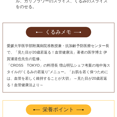
ル、カリフラワーのスライス、くるみのスライス
をのせる。
くるみメモ
愛媛大学医学部附属病院准教授兼・抗加齢予防医療センター長
で、「見た目が20歳若返る！血管健康法」著者の医学博士 伊
賀瀬道也先生の監修、
「CROSS TOKYO」の料理長 増山明弘シェフ考案の地中海ス
タイルの“くるみの若返り”メニュー。「お肌を若く保つために
は、血管を若しく維持することが大切」 ～見た目が20歳若返
る！血管健康法より～
栄養ポイント