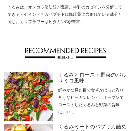
くるみは、オメガ３脂肪酸が豊富。牛乳のカゼインを分解して
できるカゼインドデカペプチドは降圧薬に含まれている成分と
同じ。カリフラワーはビタミンCが豊富。
くるみとロースト野菜のバル
サミコ風味
鮮やかな見た目で食卓がぱっと彩り
そうなビーガンレシピ。オーブンで
ローストしたくるみと野菜の旨味
に、バ...
くるみミートのパプリカ詰め