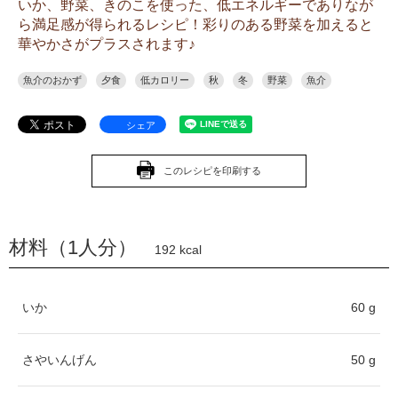
いか、野菜、きのこを使った、低エネルギーでありなが
ら満足感が得られるレシピ！彩りのある野菜を加えると
華やかさがプラスされます♪
魚介のおかず
夕食
低カロリー
秋
冬
野菜
魚介
シェア
このレシピを印刷する
材料（1人分）
192 kcal
いか
60 g
さやいんげん
50 g