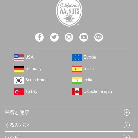
USA
Europe
Germany
Spain
South Korea
India
Turkey
Canada français
栄養と健康
くるみパン
レシピ