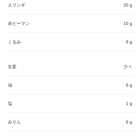
エリンギ
20 g
赤ピーマン
10 g
くるみ
8 g
生姜
少々
油
6 g
塩
1 g
みりん
6 g