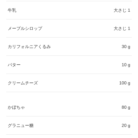
牛乳
大さじ 1
メープルシロップ
大さじ 1
カリフォルニアくるみ
30 g
バター
10 g
クリームチーズ
100 g
かぼちゃ
80 g
グラニュー糖
20 g