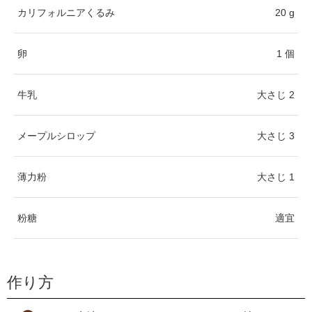
カリフォルニアくるみ
20 g
卵
1 個
牛乳
大さじ 2
メープルシロップ
大さじ 3
薄力粉
大さじ 1
粉糖
適宜
作り方