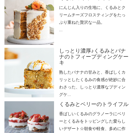
にんじん入りの生地に、くるみとク
リームチーズフロスティングをたっ
ぷり重ねた贅沢な一品。
...
しっとり濃厚♪くるみとバナ
ナのトフィープディングケー
キ
熟したバナナの甘みと、香ばしくカ
リッとしたくるみの食感が絶妙に合
わさった、しっとり濃厚なプディン
グケ...
くるみとベリーのトライフル
香ばしいくるみのグラノーラにベリ
ーとくるみをトッピングした愛らし
いデザート☆朝食や軽食、多めに作