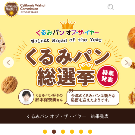
くるみパン オブ・ザ・イヤー 結果発表
1
2
3
4
5
6