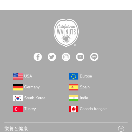
USA
Europe
Germany
Spain
South Korea
India
Turkey
Canada français
栄養と健康