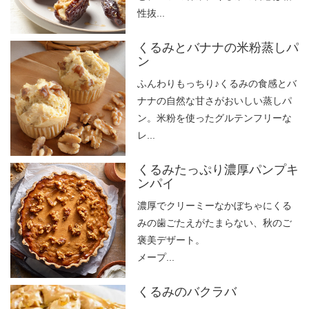
性抜...
くるみとバナナの米粉蒸しパ
ン
ふんわりもっちり♪くるみの食感とバ
ナナの自然な甘さがおいしい蒸しパ
ン。米粉を使ったグルテンフリーな
レ...
くるみたっぷり濃厚パンプキ
ンパイ
濃厚でクリーミーなかぼちゃにくる
みの歯ごたえがたまらない、秋のご
褒美デザート。
メープ...
くるみのバクラバ