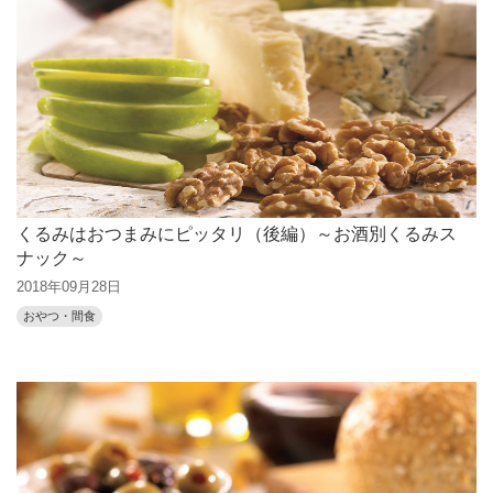
くるみはおつまみにピッタリ（後編）～お酒別くるみス
ナック～
2018年09月28日
おやつ・間食