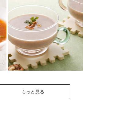
くるみと豆乳のポター
ジュ
くるみと豆乳で、優しい味と風
味に。
気軽に栄養が取れるヘルシーメ
ニュー。
くるみのビシソワーズ
もっと見る
ビシソワーズはじゃがいもの冷
製ポタージュのこと。暑さで食
欲がない時など手軽に栄養補給
できます！野菜を...