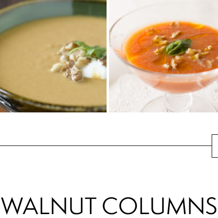
くるみとコーンのポテ
白いんげん豆とくるみ
トチャウダー
のカリフラワースープ
手作りくるみクリームでつくる
ローストしたカリフラワーや白
クリーミーなチャウダー。くる
いんげん豆など、植物由来の材
みのコクとたっぷり具材で味わ
料のみを使用した濃厚でクリー
い深い仕上がりに...
ミーなスープです...
かぼちゃとくるみのス
トマトと赤パプリカの
ープ カレー風味
冷たいスープ
カレーペーストを加えるかぼち
サラッといただけるブレインフ
ゃとくるみのスープは、秋に楽
ードならぬブレイン・スープ♪
しみたい一品。くるみの香りと
トマト、赤パプリカともに抗
カレーの風味が優...
酸...