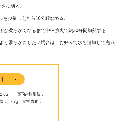
きさに切る。
ルを少量加えたら10分程炒める。
ゃが柔らかくなるまで中〜強火で約20分間加熱する。
。より滑らかにしたい場合は、お好みで水を追加して完成！
ト
：42.8g 一価不飽和脂肪：
化物：17.7g 食物繊維：