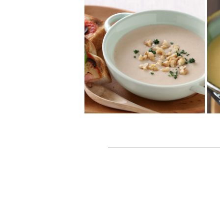
リーキとくるみのポテ
トスープ
栄養豊富なくるみに、リーキと
ポテトで作るあったかスープレ
シピ。滑らかなポテトスープに
くるみの食感がア...
じゃがいもと玉ねぎの
くるみポタージュ
サラッとした味わいのじゃがい
もと玉ねぎのポタージュも、く
るみが程よいアクセントを添え
食欲をそそります...