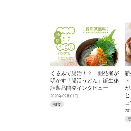
くるみで腸活！？ 開発者が
新
明かす「腸活うどん」誕生秘
ト
話製品開発インタビュー
が
と
2020年09月01日
ュ
朝食
20