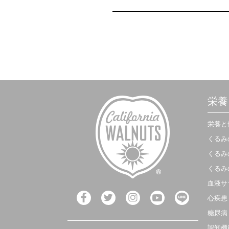
栄養
栄養と
くるみ
くるみ
くるみ
血液サ
心疾患
糖尿病
認知機