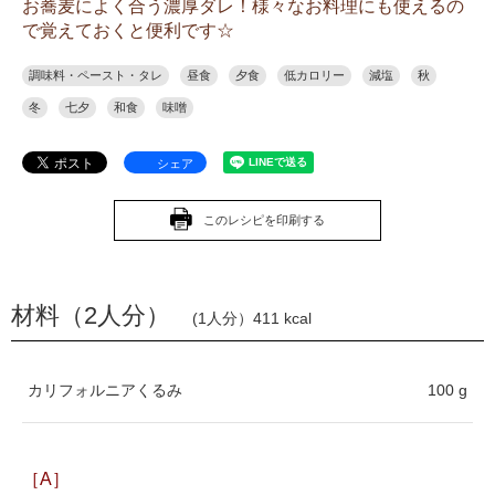
お蕎麦によく合う濃厚ダレ！様々なお料理にも使えるの
で覚えておくと便利です☆
調味料・ペースト・タレ
昼食
夕食
低カロリー
減塩
秋
冬
七夕
和食
味噌
シェア
このレシピを印刷する
材料（2人分）
(1人分）411 kcal
カリフォルニアくるみ
100 g
［A］