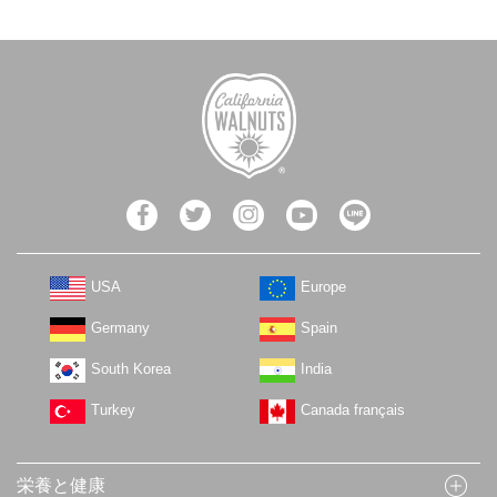
USA
Europe
Germany
Spain
South Korea
India
Turkey
Canada français
栄養と健康