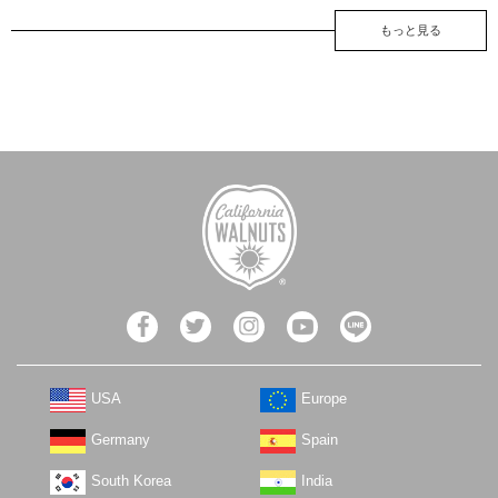
もっと見る
USA
Europe
Germany
Spain
South Korea
India