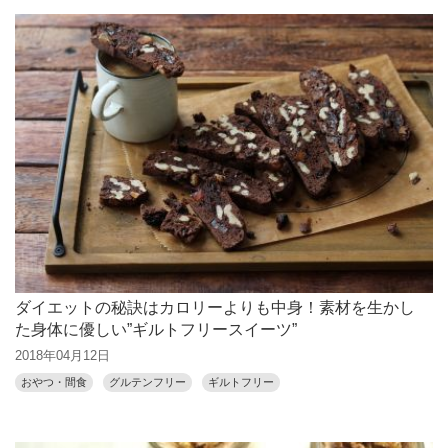
ダイエットの秘訣はカロリーよりも中身！素材を生かし
た身体に優しい”ギルトフリースイーツ”
2018年04月12日
おやつ・間食
グルテンフリー
ギルトフリー