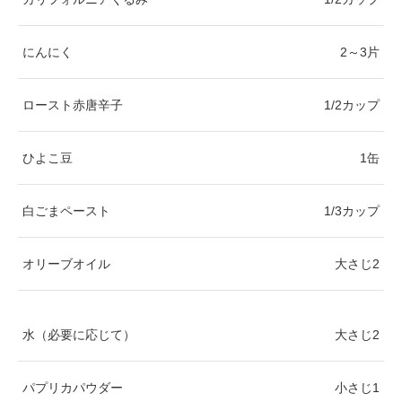
にんにく
2～3片
ロースト赤唐辛子
1/2カップ
ひよこ豆
1缶
白ごまペースト
1/3カップ
オリーブオイル
大さじ2
水（必要に応じて）
大さじ2
パプリカパウダー
小さじ1